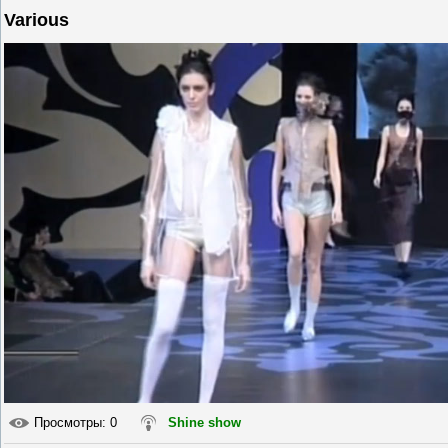
Various
Просмотры
: 0
Shine show