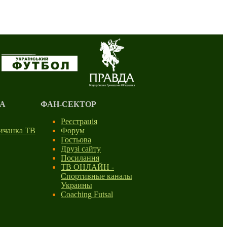
А
ФАН-СЕКТОР
Реєстрація
личанка ТВ
Форум
Гостьова
Друзі сайту
Посилання
ТВ ОНЛАЙН -
Спортивные каналы
Украины
Coaching Futsal