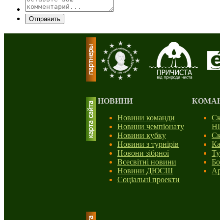
Отправить
НОВИНИ
КОМА
Новини команди
Ск
Новини чемпіонату
Н
Новини кубку
Ск
Новини з турнірів
Ка
Новони зібрної
Ту
Всесвітні новини
Бо
Новини ДЮСШ
Ар
Соціальні проекти