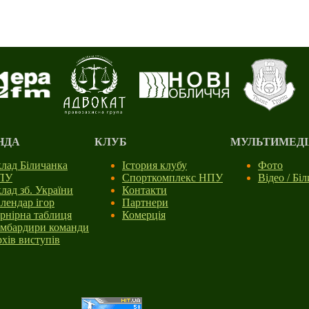
НДА
КЛУБ
МУЛЬТИМЕДІ
лад Біличанка
Істория клубу
Фото
ПУ
Спорткомплекс НПУ
Відео / Бі
лад зб. України
Контакти
лендар ігор
Партнери
рнірна таблиця
Комерція
мбардири команди
хів виступів