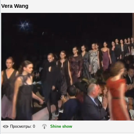
Vera Wang
Просмотры
: 0
Shine show