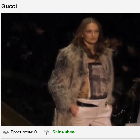
Gucci
Просмотры
: 0
Shine show