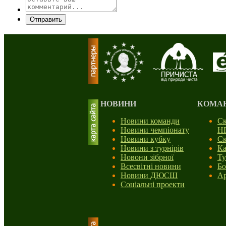
Отправить
НОВИНИ
КОМА
Новини команди
Ск
Новини чемпіонату
Н
Новини кубку
Ск
Новини з турнірів
Ка
Новони зібрної
Ту
Всесвітні новини
Бо
Новини ДЮСШ
Ар
Соціальні проекти