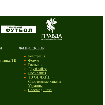
А
ФАН-СЕКТОР
Реєстрація
личанка ТВ
Форум
Гостьова
Друзі сайту
Посилання
ТВ ОНЛАЙН -
Спортивные каналы
Украины
Coaching Futsal