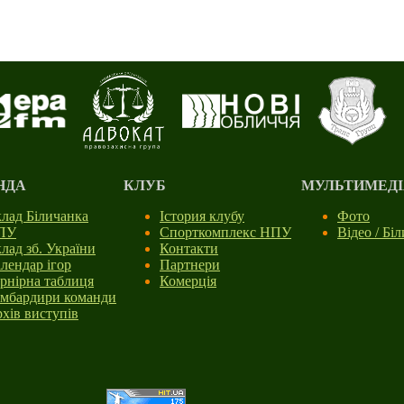
НДА
КЛУБ
МУЛЬТИМЕДІ
лад Біличанка
Істория клубу
Фото
ПУ
Спорткомплекс НПУ
Відео / Бі
лад зб. України
Контакти
лендар ігор
Партнери
рнірна таблиця
Комерція
мбардири команди
хів виступів