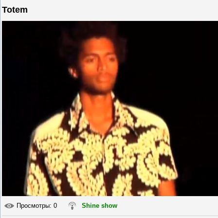
Totem
Просмотры
: 0
Shine show