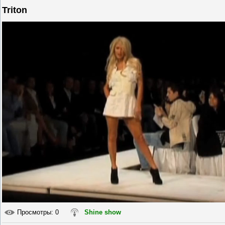
Triton
Просмотры
: 0
Shine show