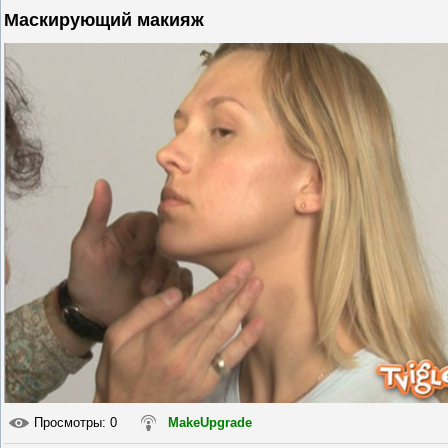
Маскирующий макияж
Просмотры
: 0
MakeUpgrade