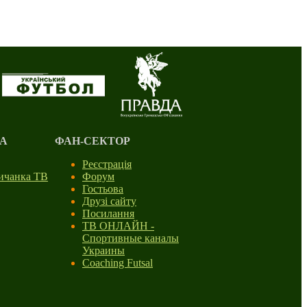
А
ФАН-СЕКТОР
Реєстрація
личанка ТВ
Форум
Гостьова
Друзі сайту
Посилання
ТВ ОНЛАЙН -
Спортивные каналы
Украины
Coaching Futsal