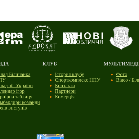
НДА
КЛУБ
МУЛЬТИМЕДІ
лад Біличанка
Істория клубу
Фото
ПУ
Спорткомплекс НПУ
Відео / Бі
лад зб. України
Контакти
лендар ігор
Партнери
рнірна таблиця
Комерція
мбардири команди
хів виступів