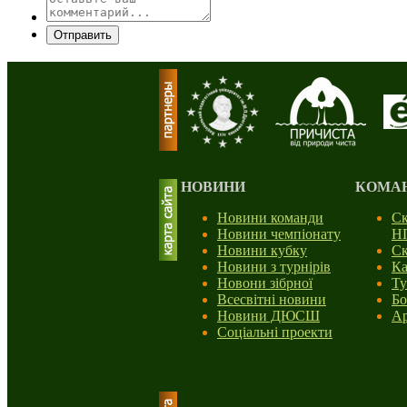
Отправить
НОВИНИ
КОМА
Новини команди
Ск
Новини чемпіонату
Н
Новини кубку
Ск
Новини з турнірів
Ка
Новони зібрної
Ту
Всесвітні новини
Бо
Новини ДЮСШ
Ар
Соціальні проекти