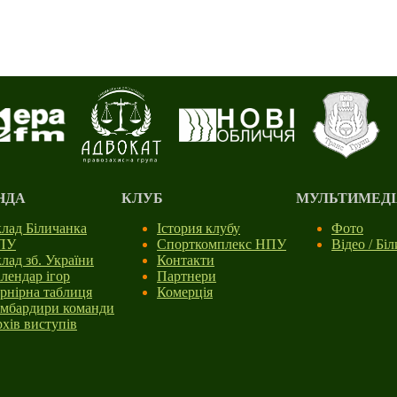
НДА
КЛУБ
МУЛЬТИМЕДІ
лад Біличанка
Істория клубу
Фото
ПУ
Спорткомплекс НПУ
Відео / Бі
лад зб. України
Контакти
лендар ігор
Партнери
рнірна таблиця
Комерція
мбардири команди
хів виступів