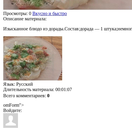
Просмотры
: 0
Вкусно и быстро
Описание материала
:
Изысканное блюдо из дорады.Состав:дорада — 1 штука;немного
Язык
: Русский
Длительность материала
: 00:01:07
Всего комментариев
:
0
omForm">
Войдите: