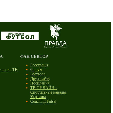
А
ФАН-СЕКТОР
Реєстрація
личанка ТВ
Форум
Гостьова
Друзі сайту
Посилання
ТВ ОНЛАЙН -
Спортивные каналы
Украины
Coaching Futsal