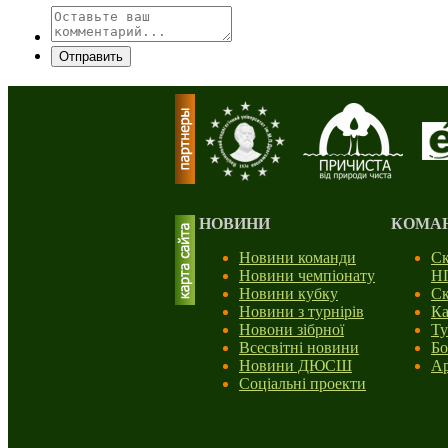
Отправить
НОВИНИ
КОМА
Новини команди
Ск
Новини чемпіонату
Н
Новини кубку
Ск
Новини з турнірів
Ка
Новони зібрної
Ту
Всесвітні новини
Бо
Новини ДЮСШ
Ар
Соціальні проекти