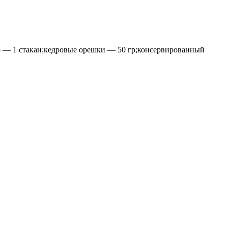
ко — 1 стакан;кедровые орешки — 50 гр;консервированный