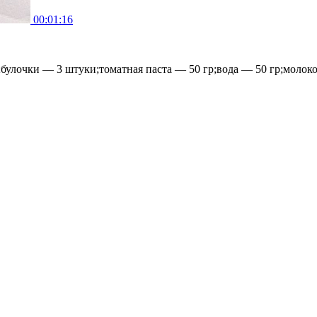
00:01:16
;булочки — 3 штуки;томатная паста — 50 гр;вода — 50 гр;моло