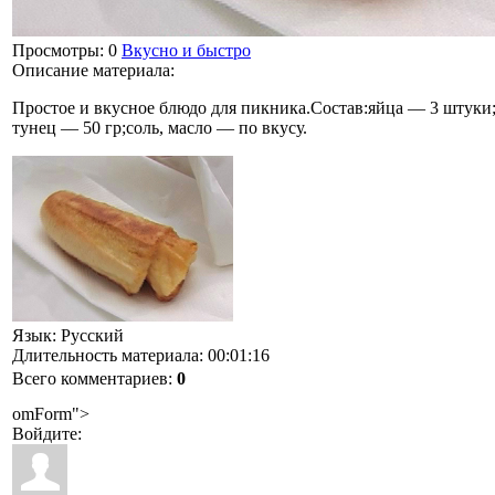
Просмотры
: 0
Вкусно и быстро
Описание материала
:
Простое и вкусное блюдо для пикника.Состав:яйца — 3 штуки
тунец — 50 гр;соль, масло — по вкусу.
Язык
: Русский
Длительность материала
: 00:01:16
Всего комментариев
:
0
omForm">
Войдите: