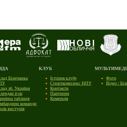
НДА
КЛУБ
МУЛЬТИМЕДІ
лад Біличанка
Істория клубу
Фото
ПУ
Спорткомплекс НПУ
Відео / Бі
лад зб. України
Контакти
лендар ігор
Партнери
рнірна таблиця
Комерція
мбардири команди
хів виступів