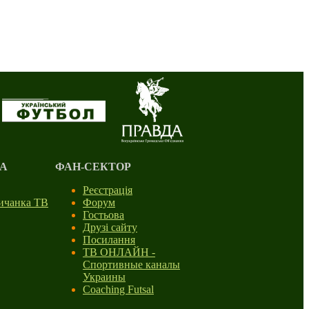
А
ФАН-СЕКТОР
Реєстрація
личанка ТВ
Форум
Гостьова
Друзі сайту
Посилання
ТВ ОНЛАЙН -
Спортивные каналы
Украины
Coaching Futsal