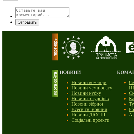
Отправить
НОВИНИ
КОМА
Новини команди
Ск
Новини чемпіонату
Н
Новини кубку
Ск
Новини з турнірів
Ка
Новони зібрної
Ту
Всесвітні новини
Бо
Новини ДЮСШ
Ар
Соціальні проекти