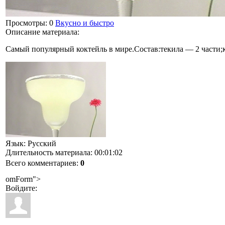
Просмотры
: 0
Вкусно и быстро
Описание материала
:
Самый популярный коктейль в мире.Состав:текила — 2 части;к
Язык
: Русский
Длительность материала
: 00:01:02
Всего комментариев
:
0
omForm">
Войдите: