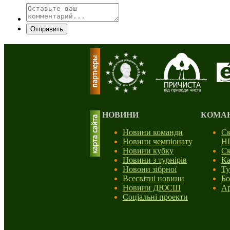
Отправить
НОВИНИ
КОМА
Новини команди
Ск
Новини чемпіонату
Н
Новини кубку
Ск
Новини з турнірів
Ка
Новони зібрної
Ту
Всесвітні новини
Бо
Новини ДЮСШ
Ар
Соціальні проекти