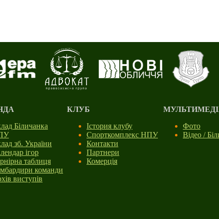
НДА
КЛУБ
МУЛЬТИМЕДІ
лад Біличанка
Істория клубу
Фото
ПУ
Спорткомплекс НПУ
Відео / Бі
лад зб. України
Контакти
лендар ігор
Партнери
рнірна таблиця
Комерція
мбардири команди
хів виступів