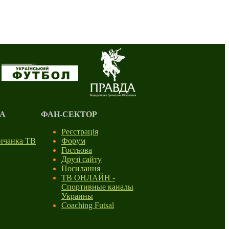
А
ФАН-СЕКТОР
Реєстрація
личанка ТВ
Форум
Гостьова
Друзі сайту
Посилання
ТВ ОНЛАЙН -
Спортивные каналы
Украины
Coaching Futsal