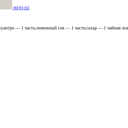
00:01:02
уантро — 1 часть;лимонный сок — 1 часть;сахар — 1 чайная лож