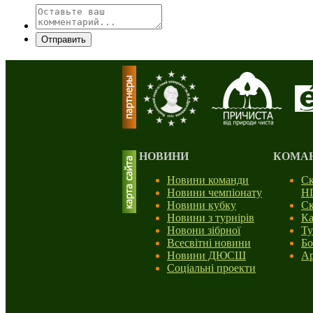
Отправить
НОВИНИ
КОМА
Новини команди
Ск
Новини чемпіонату
Н
Новини кубку
Ск
Новини з турнірів
Ка
Новони зібрної
Ту
Всесвітні новини
Бо
Новини ДЮСШ
Ар
Соціальні проекти