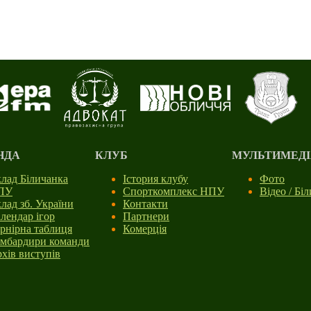
НДА
КЛУБ
МУЛЬТИМЕДІ
лад Біличанка
Істория клубу
Фото
ПУ
Спорткомплекс НПУ
Відео / Бі
лад зб. України
Контакти
лендар ігор
Партнери
рнірна таблиця
Комерція
мбардири команди
хів виступів