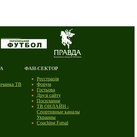
А
ФАН-СЕКТОР
Реєстрація
личанка ТВ
Форум
Гостьова
Друзі сайту
Посилання
ТВ ОНЛАЙН -
Спортивные каналы
Украины
Coaching Futsal