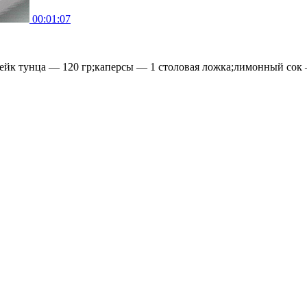
00:01:07
тейк тунца — 120 гр;каперсы — 1 столовая ложка;лимонный сок —