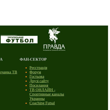
А
ФАН-СЕКТОР
Реєстрація
личанка ТВ
Форум
Гостьова
Друзі сайту
Посилання
ТВ ОНЛАЙН -
Спортивные каналы
Украины
Coaching Futsal