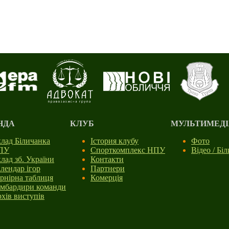
НДА
КЛУБ
МУЛЬТИМЕДІ
лад Біличанка
Істория клубу
Фото
ПУ
Спорткомплекс НПУ
Відео / Бі
лад зб. України
Контакти
лендар ігор
Партнери
рнірна таблиця
Комерція
мбардири команди
хів виступів