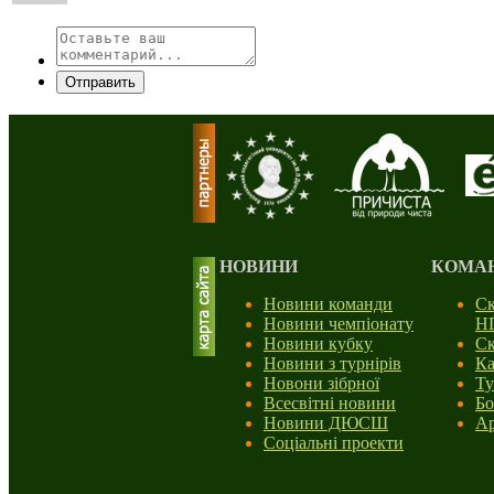
Отправить
НОВИНИ
КОМА
Новини команди
Ск
Новини чемпіонату
Н
Новини кубку
Ск
Новини з турнірів
Ка
Новони зібрної
Ту
Всесвітні новини
Бо
Новини ДЮСШ
Ар
Соціальні проекти