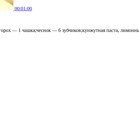
00:01:00
рох — 1 чашка;чеснок — 6 зубчиков;кунжутная паста, лимонный 