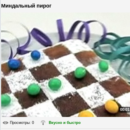
Миндальный пирог
00:01
Просмотры
: 0
Вкусно и быстро