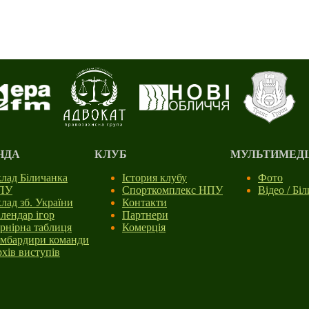
НДА
КЛУБ
МУЛЬТИМЕДІ
лад Біличанка
Істория клубу
Фото
ПУ
Спорткомплекс НПУ
Відео / Бі
лад зб. України
Контакти
лендар ігор
Партнери
рнірна таблиця
Комерція
мбардири команди
хів виступів