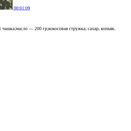
00:01:09
 чашка;масло — 200 гр;кокосовая стружка, сахар, коньяк.