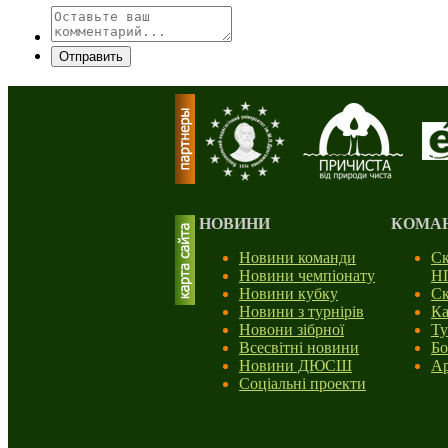
Отправить
НОВИНИ
КОМА
Новини команди
Ск
Новини чемпіонату
Н
Новини кубку
Ск
Новини з турнірів
Ка
Новони зібрної
Ту
Всесвітні новини
Бо
Новини ДЮСШ
Ар
Соціальні проекти