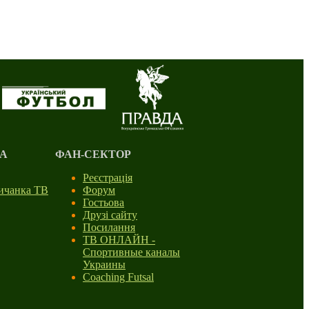
А
ФАН-СЕКТОР
Реєстрація
личанка ТВ
Форум
Гостьова
Друзі сайту
Посилання
ТВ ОНЛАЙН -
Спортивные каналы
Украины
Coaching Futsal