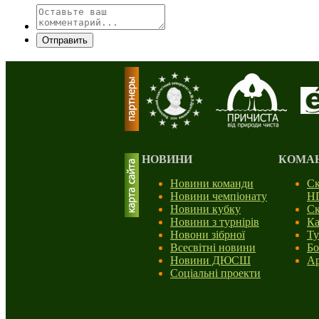
Отправить
НОВИНИ
КОМА
Новини команди
Ск
Новини чемпіонату
Н
Новини кубку
Ск
Новини з турнірів
Ка
Новони зібрної
Ту
Всесвітні новини
Бо
Новини ДЮСШ
Ар
Соціальні проекти