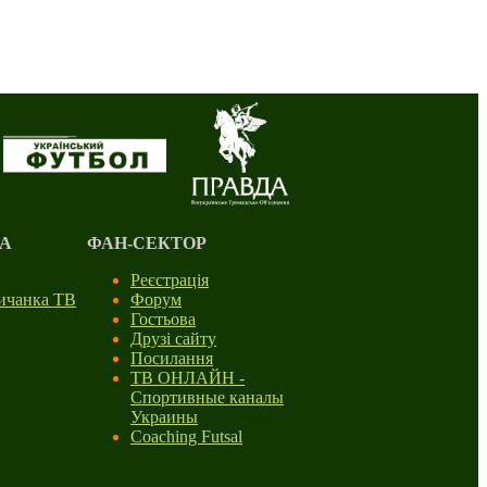
А
ФАН-СЕКТОР
Реєстрація
личанка ТВ
Форум
Гостьова
Друзі сайту
Посилання
ТВ ОНЛАЙН -
Спортивные каналы
Украины
Coaching Futsal