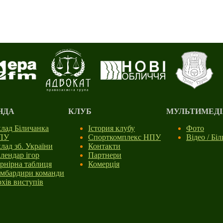
НДА
КЛУБ
МУЛЬТИМЕДІ
лад Біличанка
Істория клубу
Фото
ПУ
Спорткомплекс НПУ
Відео / Бі
лад зб. України
Контакти
лендар ігор
Партнери
рнірна таблиця
Комерція
мбардири команди
хів виступів