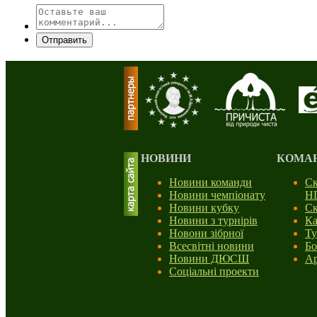
Отправить
НОВИНИ
КОМА
Новини команди
Ск
Новини чемпіонату
Н
Новини кубку
Ск
Новини з турнірів
Ка
Новони зібрної
Ту
Всесвітні новини
Бо
Новини ДЮСШ
Ар
Соціальні проекти