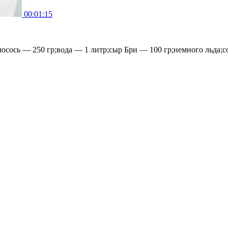
00:01:15
лосось — 250 гр;вода — 1 литр;сыр Бри — 100 гр;немного льда;со