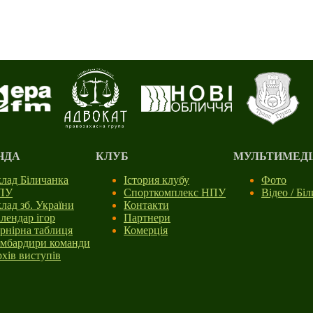
НДА
КЛУБ
МУЛЬТИМЕДІ
лад Біличанка
Істория клубу
Фото
ПУ
Спорткомплекс НПУ
Відео / Бі
лад зб. України
Контакти
лендар ігор
Партнери
рнірна таблиця
Комерція
мбардири команди
хів виступів