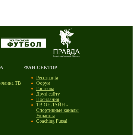
А
ФАН-СЕКТОР
Реєстрація
личанка ТВ
Форум
Гостьова
Друзі сайту
Посилання
ТВ ОНЛАЙН -
Спортивные каналы
Украины
Coaching Futsal