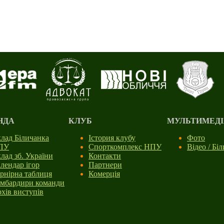
НДА
КЛУБ
МУЛЬТИМЕДІ
лад Біличанка
Істория клубу
Фото
ПУ
Спорткомплекс НПУ
Відео / Бі
лад зб. України
Контакти
лендар ігор
Партнери
рнірна таблиця
Комерція
мбардири команди
хів виступів