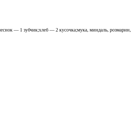
еснок — 1 зубчик;хлеб — 2 кусочка;мука, миндаль, розмарин,