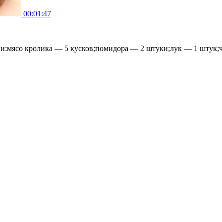
00:01:47
и:мясо кролика — 5 кусков;помидора — 2 штуки;лук — 1 штук;ч