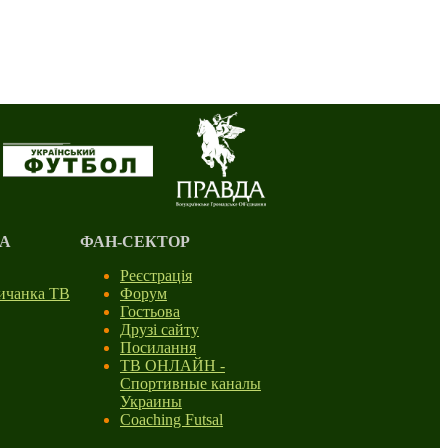
А
ФАН-СЕКТОР
Реєстрація
личанка ТВ
Форум
Гостьова
Друзі сайту
Посилання
ТВ ОНЛАЙН -
Спортивные каналы
Украины
Coaching Futsal