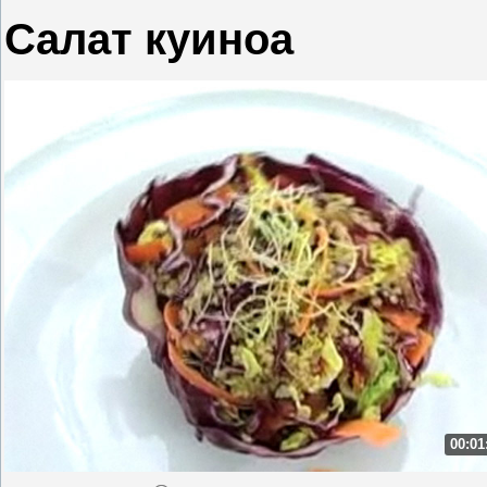
Салат куиноа
00:01