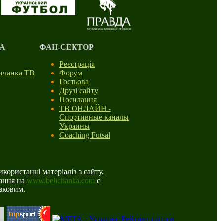
А
ФАН-СЕКТОР
Реєстрація
личанка ТВ
Форум
Гостьова
Друзі сайту
Посилання
ТВ ОНЛАЙН -
Спортивные каналы
Украины
Coaching Futsal
користанні матеріалів з сайту,
ання на
www.belichanka.com
є
язковим.