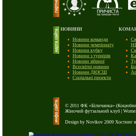
НОВИНИ
КОМА
Новини команди
Ск
Новини чемпіонату
Н
Новини кубку
Ск
Новини з турнірів
Ка
Новони зібрної
Ту
Всесвітні новини
Бо
Новини ДЮСШ
Ар
Соціальні проекти
© 2011 ФК «Біличанка» (Коцюбин
Жіночий футзальний клуб | Women'
Design by Novikov 2009
Хостинг 