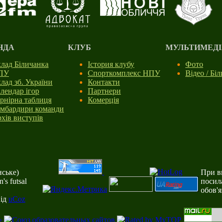
НДА
КЛУБ
МУЛЬТИМЕДІ
лад Біличанка
Істория клубу
Фото
ПУ
Спорткомплекс НПУ
Відео / Бі
лад зб. України
Контакти
лендар ігор
Партнери
рнірна таблиця
Комерція
мбардири команди
хів виступів
ське)
При ви
s futsal
посил
обов'
від
uCoz