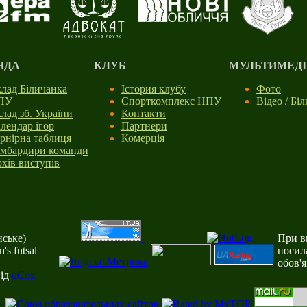
НДА
КЛУБ
МУЛЬТИМЕДІ
лад Біличанка
Істория клубу
Фото
ПУ
Спорткомплекс НПУ
Відео / Бі
лад зб. України
Контакти
лендар ігор
Партнери
рнірна таблиця
Комерція
мбардири команди
хів виступів
ське)
При ви
s futsal
посил
обов'
від
uCoz