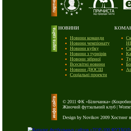
НОВИНИ
КОМА
Новини команди
Ск
Новини чемпіонату
Н
Новини кубку
Ск
Новини з турнірів
Ка
Новони зібрної
Ту
Всесвітні новини
Бо
Новини ДЮСШ
Ар
Соціальні проекти
© 2011 ФК «Біличанка» (Коцюбин
Жіночий футзальний клуб | Women'
Design by Novikov 2009
Хостинг 