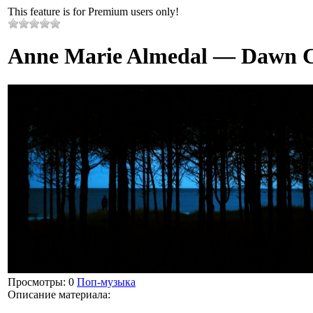
This feature is for Premium users only!
Anne Marie Almedal — Dawn 
Просмотры
: 0
Поп-музыка
Описание материала
: