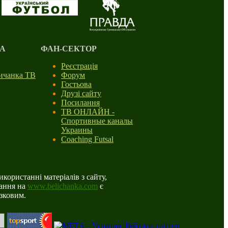
А
ФАН-СЕКТОР
Реєстрація
личанка ТВ
Форум
Гостьова
Друзі сайту
Посилання
ТВ ОНЛАЙН -
Спортивные каналы
Украины
Coaching Futsal
користанні матеріалів з сайту,
ання на
www.belichanka.com
є
язковим.