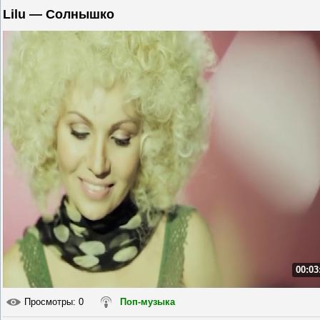
Lilu — Солнышко
00:03
Просмотры
: 0
Поп-музыка