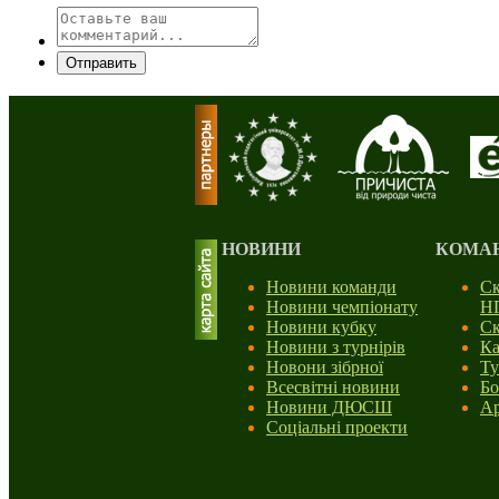
Отправить
НОВИНИ
КОМА
Новини команди
Ск
Новини чемпіонату
Н
Новини кубку
Ск
Новини з турнірів
Ка
Новони зібрної
Ту
Всесвітні новини
Бо
Новини ДЮСШ
Ар
Соціальні проекти