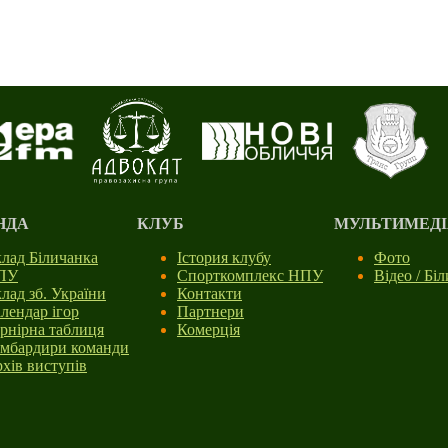
НДА
КЛУБ
МУЛЬТИМЕДІ
лад Біличанка
Істория клубу
Фото
ПУ
Спорткомплекс НПУ
Відео / Бі
лад зб. України
Контакти
лендар ігор
Партнери
рнірна таблиця
Комерція
мбардири команди
хів виступів