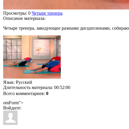
Просмотры
: 0
Четыре тренера
Описание материала
:
Четыре тренера, заведующие разными дисциплинами, собирают
Язык
: Русский
Длительность материала
: 00:52:00
Всего комментариев
:
0
omForm">
Войдите: