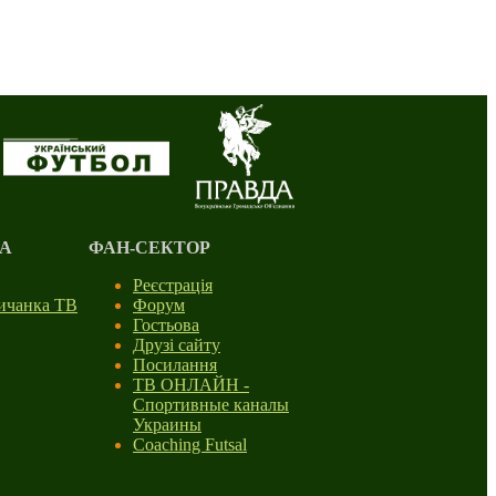
А
ФАН-СЕКТОР
Реєстрація
личанка ТВ
Форум
Гостьова
Друзі сайту
Посилання
ТВ ОНЛАЙН -
Спортивные каналы
Украины
Coaching Futsal