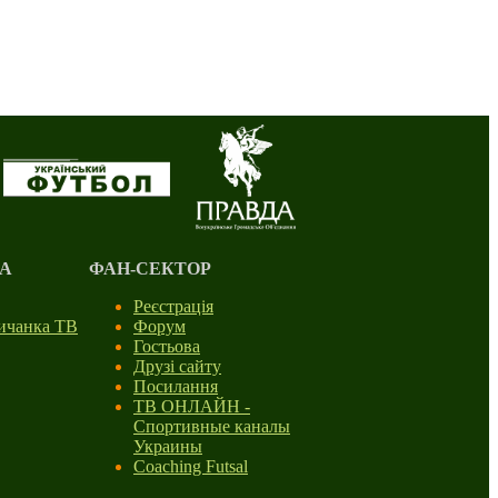
А
ФАН-СЕКТОР
Реєстрація
личанка ТВ
Форум
Гостьова
Друзі сайту
Посилання
ТВ ОНЛАЙН -
Спортивные каналы
Украины
Coaching Futsal