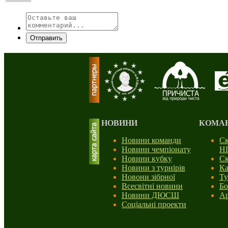
Отправить
НОВИНИ
КОМА
Новини команди
Ск
Новини чемпіонату
Н
Новини кубку
Ск
Новини з турнірів
Ка
Новони зібрної
Ту
Всесвітні новини
Бо
Новини ДЮСШ
Ар
Соціальні проекти