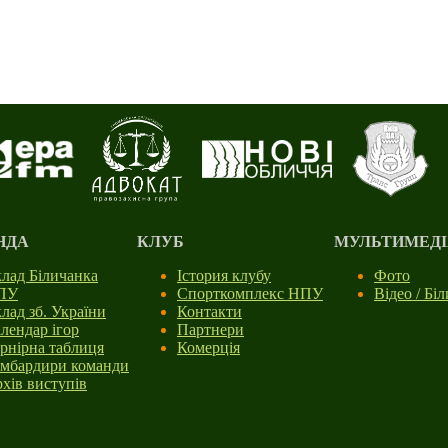
НДА
КЛУБ
МУЛЬТИМЕДІ
лад Біличанка
Істория клубу
Фото
ПУ
Спорткомплекс НПУ
Відео / Бі
лад зб. України
Контакти
лендар ігор
Партнери
рнірна таблиця
Комерція
мбардири команди
хів виступів