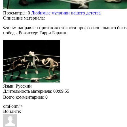
Просмотры
: 0
Любимые мультики нашего детства
Описание материала
:
Фильм направлен против жестокости профессионального бокс
победы.Режиссер: Гарри Бардин.
Язык
: Русский
Длительность материала
: 00:09:55
Всего комментариев
:
0
omForm">
Войдите: