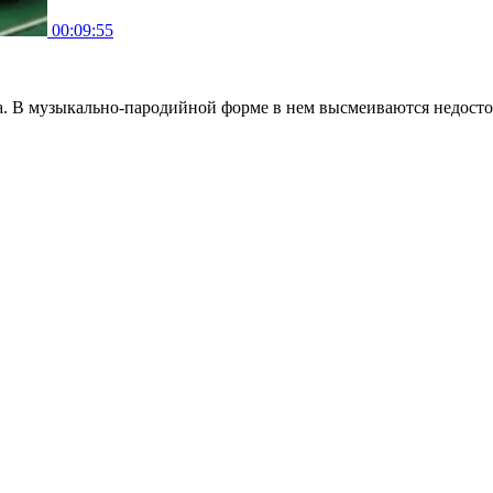
00:09:55
а. В музыкально-пародийной форме в нем высмеиваются недост