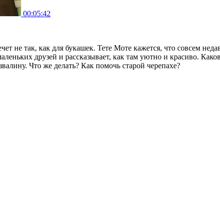
00:05:42
чет не так, как для букашек. Тете Моте кажется, что совсем не
маленьких друзей и рассказывает, как там уютно и красиво. Како
звалину. Что же делать? Как помочь старой черепахе?