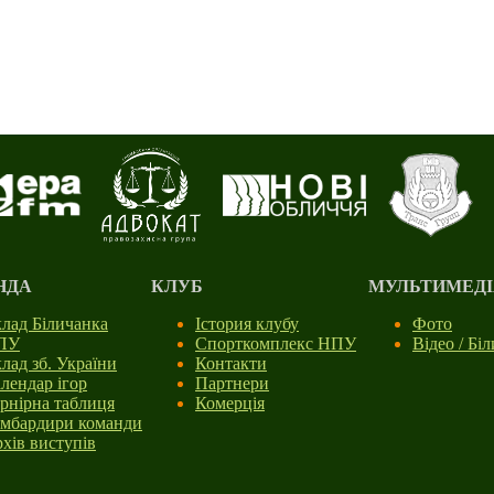
НДА
КЛУБ
МУЛЬТИМЕДІ
лад Біличанка
Істория клубу
Фото
ПУ
Спорткомплекс НПУ
Відео / Бі
лад зб. України
Контакти
лендар ігор
Партнери
рнірна таблиця
Комерція
мбардири команди
хів виступів