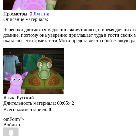
Просмотры
: 0
Лунтик
Описание материала
:
Черепахи двигаются медленно, живут долго, и время для них те
домике, поэтому она уверенно приглашает туда в гости своих 
оказалось, что домик тети Моти представляет собой жалкую ра
Язык
: Русский
Длительность материала
: 00:05:42
Всего комментариев
:
0
omForm">
Войдите: