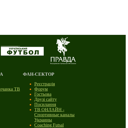
А
ФАН-СЕКТОР
Реєстрація
личанка ТВ
Форум
Гостьова
Друзі сайту
Посилання
ТВ ОНЛАЙН -
Спортивные каналы
Украины
Coaching Futsal