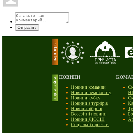
Отправить
НОВИНИ
КОМА
Новини команди
Ск
Новини чемпіонату
Н
Новини кубку
Ск
Новини з турнірів
Ка
Новони зібрної
Ту
Всесвітні новини
Бо
Новини ДЮСШ
Ар
Соціальні проекти