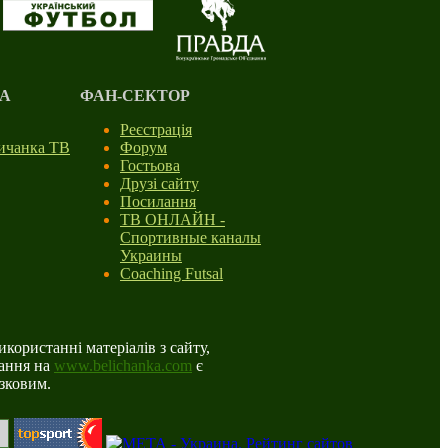
А
ФАН-СЕКТОР
Реєстрація
личанка ТВ
Форум
Гостьова
Друзі сайту
Посилання
ТВ ОНЛАЙН -
Спортивные каналы
Украины
Coaching Futsal
користанні матеріалів з сайту,
ання на
www.belichanka.com
є
язковим.