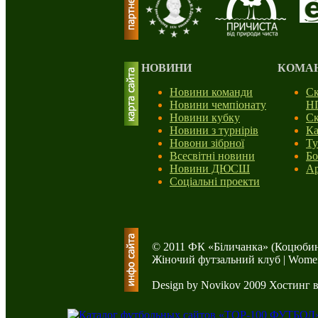
НОВИНИ
КОМА
Новини команди
Ск
Новини чемпіонату
Н
Новини кубку
Ск
Новини з турнірів
Ка
Новони зібрної
Ту
Всесвітні новини
Бо
Новини ДЮСШ
Ар
Соціальні проекти
© 2011 ФК «Біличанка» (Коцюбин
Жіночий футзальний клуб | Women'
Design by Novikov 2009
Хостинг 