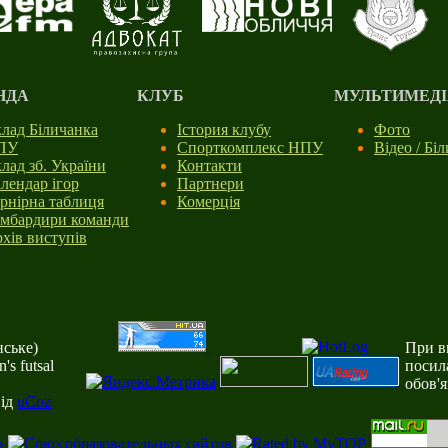
НДА
КЛУБ
МУЛЬТИМЕДІ
лад Біличанка
Істория клубу
Фото
ПУ
Спорткомплекс НПУ
Відео / Бі
лад зб. України
Контакти
лендар ігор
Партнери
рнірна таблиця
Комерція
мбардири команди
хів виступів
ське)
При ви
s futsal
посил
обов'
від
uCoz