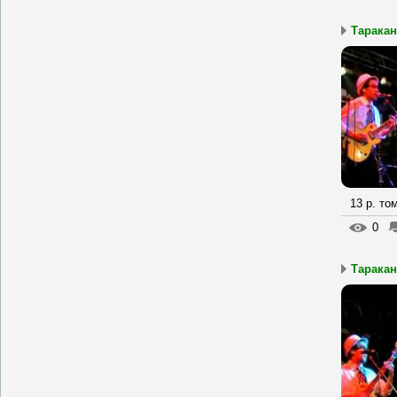
Тараканы
13 р. то
0
Таракан