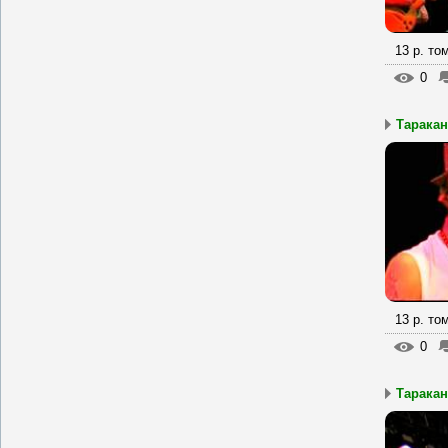
13 р. то
0
Таракан
13 р. то
0
Таракан