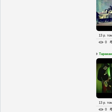
13 р. то
0
Тараканы
13 р. то
0