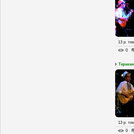
13 р. то
0
Таракан
13 р. то
0