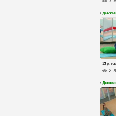
0
Детская
13 р. то
0
Детская