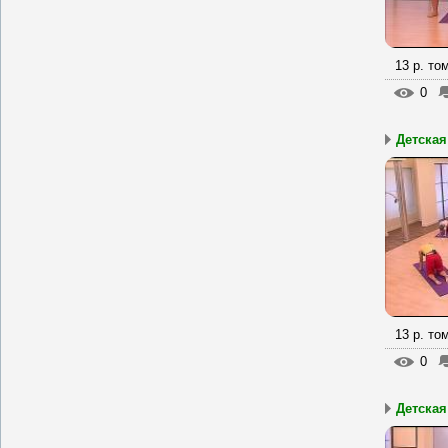
13 р. то
0
Детская
13 р. то
0
Детская