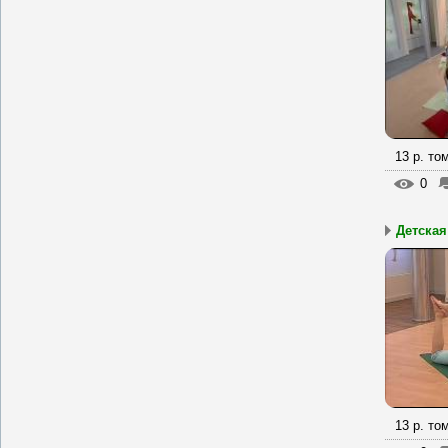
13 р. то
0
Детская
13 р. то