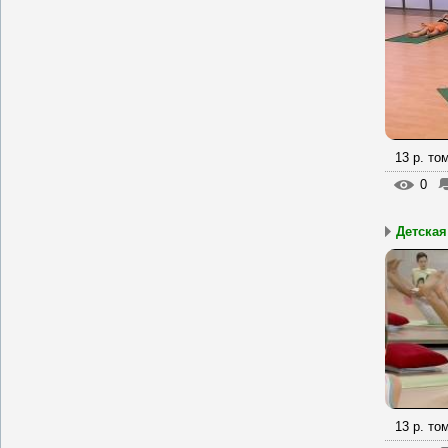
13 р. то
0
Детская
13 р. то