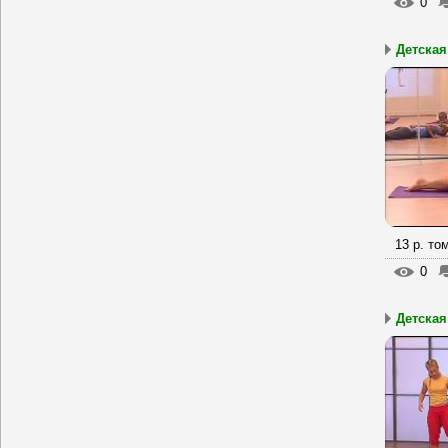
0
Детская
13 р. то
0
Детская