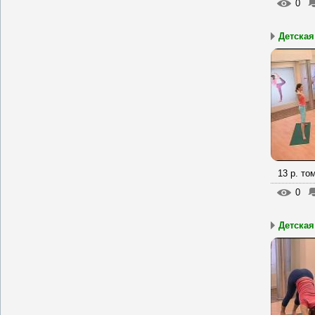
0
Детская
13 р. то
0
Детская