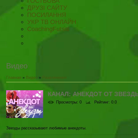
ГОСТЬОВА
ДРУЗІ САЙТУ
ПОСИЛАННЯ
УКР ТВ ОНЛАЙН
CoachingFutsal
Видео
Главная
»
Видео
»
Развлечения
КАНАЛ: АНЕКДОТ ОТ ЗВЕЗД
Просмотры
: 0
Рейтинг
: 0.0
Звезды рассказывают любимые анекдоты.