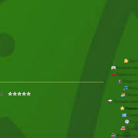
Друг
Компьютер
Красота и 
Люди и 
Музы
Ы
Общес
Путешествия
Развле
Сери
Спо
Транс
Фильмы и 