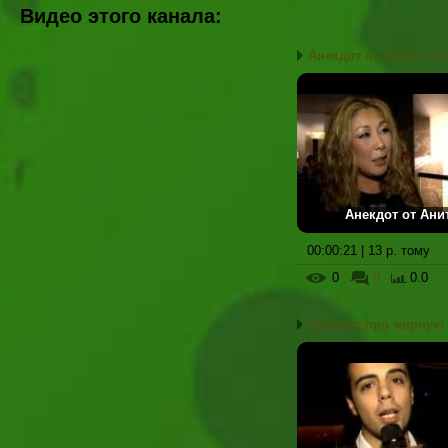
Видео этого канала
:
Анекдот от Аниты Цо
Анекдот от Ани
00:00:21 | 13 р. тому
0
0
0.0
Анекдот про жирную