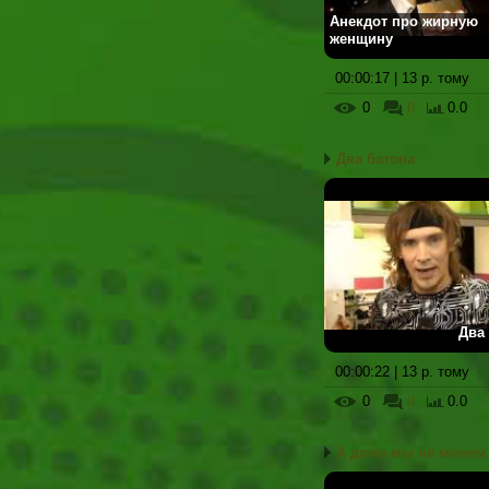
Анекдот про жирную
женщину
00:00:17 | 13 р. тому
0
0
0.0
Два батона
Два
00:00:22 | 13 р. тому
0
0
0.0
А дома мы не можем.