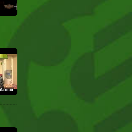
 батона
..