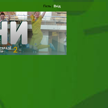
Гість
|
Вхід