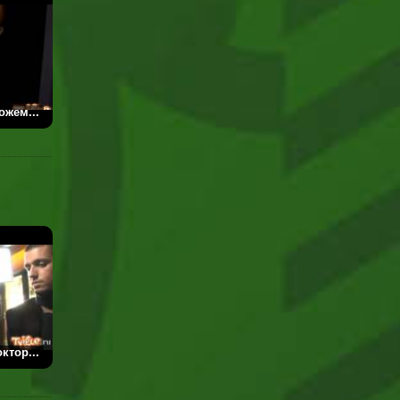
ожем...
октор...