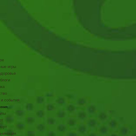
ое
ные игры
здоровье
блоги
ка
тво
 и события
чения
алы
рт
порт
анимация