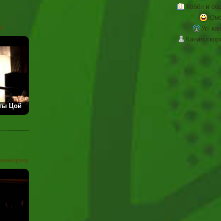
Хобби и об
Юм
й
Усі ка
Канали кор
ты Цой
 женщину