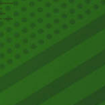
разование
ор
нали
истувачів