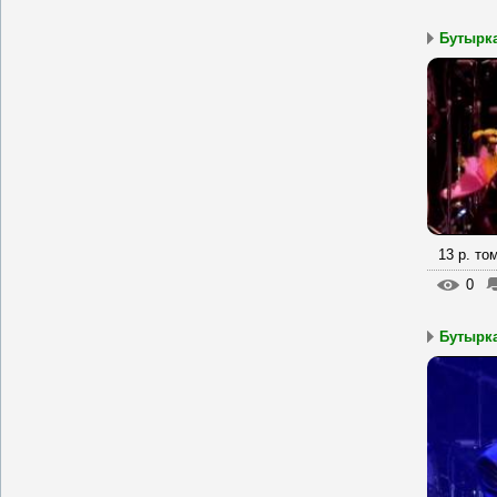
Бутырка
13 р. то
0
Бутырка