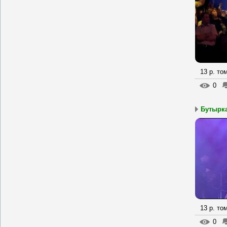
13 р. то
0
Бутырка
13 р. то
0