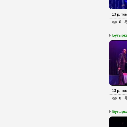
13 р. то
0
Бутырка
13 р. то
0
Бутырка