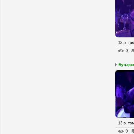
13 р. то
0
Бутырка
13 р. то
0