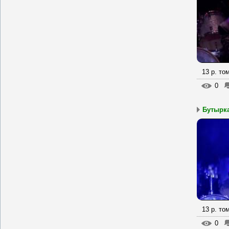
13 р. то
0
Бутырка
13 р. то
0