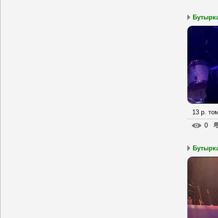
Бутырка
13 р. то
0
Бутырка