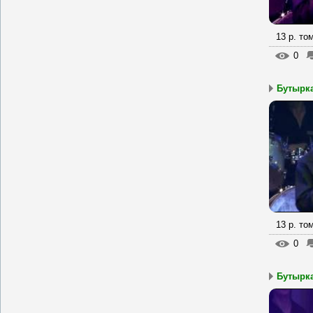
13 р. то
0
Бутырка
13 р. то
0
Бутырка 