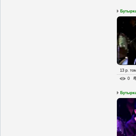
Бутырка
13 р. то
0
Бутырка