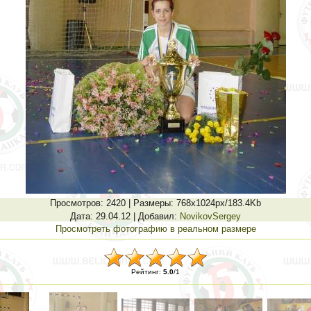
Просмотров
: 2420 |
Размеры
: 768x1024px/183.4Kb
Дата
: 29.04.12 |
Добавил
:
NovikovSergey
Просмотреть фотографию в реальном размере
Рейтинг
:
5.0
/
1