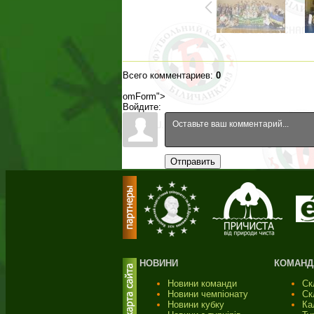
Всего комментариев
:
0
omForm">
Войдите:
Отправить
НОВИНИ
КОМАНД
Новини команди
Ск
Новини чемпіонату
Ск
Новини кубку
Ка