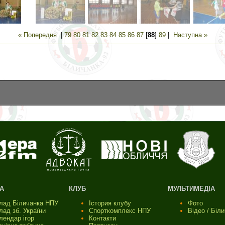
« Попередня
|
79
80
81
82
83
84
85
86
87
[
88
]
89
|
Наступна »
А
КЛУБ
МУЛЬТИМЕДІА
лад Біличанка НПУ
Істория клубу
Фото
лад зб. України
Спорткомплекс НПУ
Відео / Біл
лендар ігор
Контакти