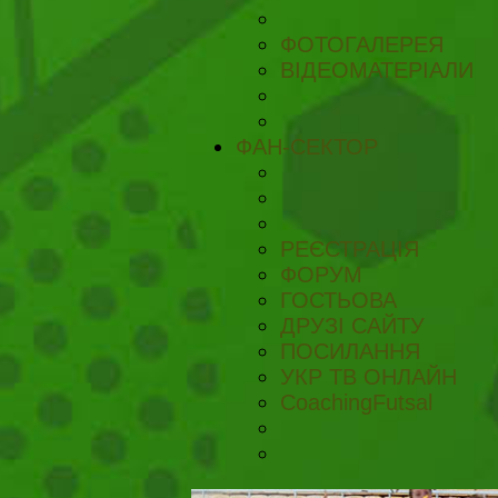
ФОТОГАЛЕРЕЯ
ВІДЕОМАТЕРІАЛИ
ФАН-СЕКТОР
РЕЄСТРАЦІЯ
ФОРУМ
ГОСТЬОВА
ДРУЗІ САЙТУ
ПОСИЛАННЯ
УКР ТВ ОНЛАЙН
CoachingFutsal