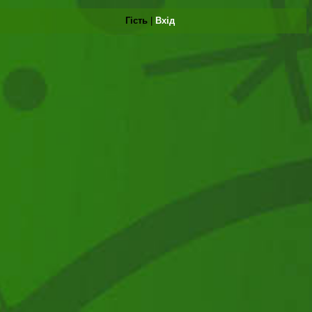
Гість
|
Вхід