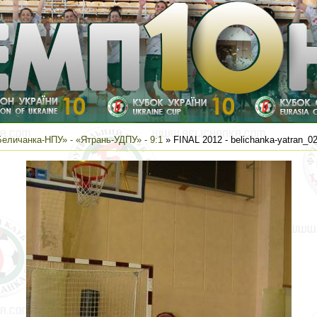
еличанка-НПУ» - «Ятрань-УДПУ» - 9:1
» FINAL 2012 - belichanka-yatran_0