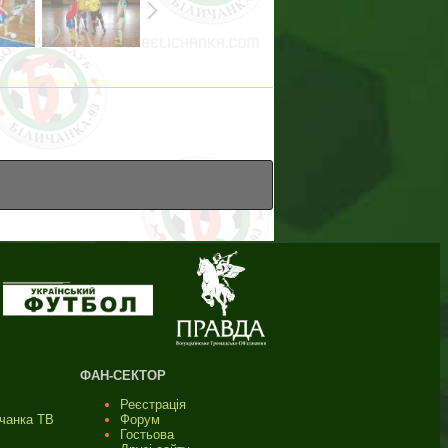
ФАН-СЕКТОР
Реєстрація
ичанка ТВ
Форум
Гостьова