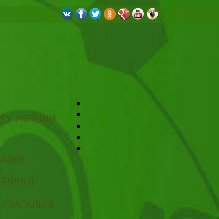
ТУ УКРАЇНИ
АЇНИ
В
БІРНОЇ
/ ЗАГАЛЬНІ