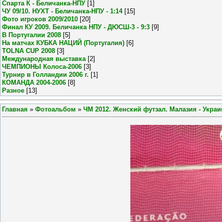
Спарта К - Беличанка-НПУ
[1]
ЧУ 09/10. НУХТ - Беличанка-НПУ - 1:14
[15]
Фото игроков 2009/2010
[20]
Финал КУ 2009. Беличанка НПУ - ДЮСШ-3 - 9:3
[9]
В Португалии 2008
[5]
На матчах КУБКА НАЦИЙ (Португалия)
[6]
TOLNA CUP 2008
[3]
Международная выставка
[2]
ЧЕМПИОНЫ Колоса-2006
[3]
Турнир в Голландии 2006 г.
[1]
КОМАНДА 2004-2006
[8]
Разное
[13]
Главная
»
Фотоальбом
»
ЧМ 2012. Женский футзал. Малазия - Украин