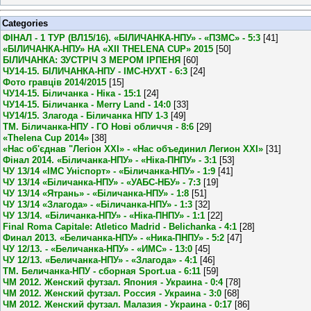
Categories
ФІНАЛ - 1 ТУР (ВЛ15/16). «БІЛИЧАНКА-НПУ» - «ПЗМС» - 5:3
[41]
«БІЛИЧАНКА-НПУ» НА «XII THELENA CUP» 2015
[50]
БІЛИЧАНКА: ЗУСТРІЧ З МЕРОМ ІРПЕНЯ
[60]
ЧУ14-15. БІЛИЧАНКА-НПУ - ІМС-НУХТ - 6:3
[24]
Фото гравців 2014/2015
[15]
ЧУ14-15. Біличанка - Ніка - 15:1
[24]
ЧУ14-15. Біличанка - Merry Land - 14:0
[33]
ЧУ14/15. Злагода - Біличанка НПУ 1-3
[49]
ТМ. Біличанка-НПУ - ГО Нові обличчя - 8:6
[29]
«Thelena Cup 2014»
[38]
«Нас об'єднав "Легіон XXI» - «Нас объединил Легион XXI»
[31]
Фінал 2014. «Біличанка-НПУ» - «Ніка-ПНПУ» - 3:1
[53]
ЧУ 13/14 «ІМС Уніспорт» - «Біличанка-НПУ» - 1:9
[41]
ЧУ 13/14 «Біличанка-НПУ» - «УАБС-НБУ» - 7:3
[19]
ЧУ 13/14 «Ятрань» - «Біличанка-НПУ» - 1:8
[51]
ЧУ 13/14 «Злагода» - «Біличанка-НПУ» - 1:3
[32]
ЧУ 13/14. «Біличанка-НПУ» - «Ніка-ПНПУ» - 1:1
[22]
Final Roma Capitale: Atletico Madrid - Belichanka - 4:1
[28]
Финал 2013. «Беличанка-НПУ» - «Ника-ПНПУ» - 5:2
[47]
ЧУ 12/13. - «Беличанка-НПУ» - «ИМС» - 13:0
[45]
ЧУ 12/13. «Беличанка-НПУ» - «Злагода» - 4:1
[46]
ТМ. Беличанка-НПУ - сборная Sport.ua - 6:11
[59]
ЧМ 2012. Женский футзал. Япония - Украина - 0:4
[78]
ЧМ 2012. Женский футзал. Россия - Украина - 3:0
[68]
ЧМ 2012. Женский футзал. Малазия - Украина - 0:17
[86]