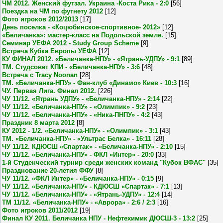
ЧМ 2012. Женский футзал. Украина -Коста Рика - 2:0
[56]
Поездка на ЧМ по футнету 2012
[12]
Фото игроков 2012/2013
[17]
День поселка - «Коцюбинское-спортивное- 2012»
[12]
«Беличанка»: мастер-класс на Подольской земле.
[15]
Семинар УЕФА 2012 - Study Group Scheme
[9]
Встреча Кубка Европы УЕФА
[12]
КУ ФИНАЛ 2012. «Беличанка-НПУ» - «Ятрань-УДПУ» - 9:1
[89]
ТМ. Студсовет КПИ - «Беличанка-НПУ» - 3:6
[48]
Встреча с Tracy Noonan
[28]
ТМ. «Беличанка-НПУ» - Фан-клуб «Динамо» Киев - 10:3
[16]
ЧУ. Первая Лига. Финал 2012.
[226]
ЧУ 11/12. «Ятрань УДПУ» - «Беличанка-НПУ» - 2:14
[22]
ЧУ 11/12. «Беличанка-НПУ» - «Олимпик» - 9:2
[23]
ЧУ 11/12. «Беличанка-НПУ» - «Ника-ПНПУ» - 4:2
[43]
Праздник 8 марта 2012
[8]
КУ 2012 - 1/2. «Беличанка-НПУ» - «Олимпик» - 3:1
[43]
ТМ. «Беличанка-НПУ» - «Ультрас Белка» - 16:11
[28]
ЧУ 11/12. КДЮСШ «Спартак» - «Беличанка-НПУ» - 2:10
[15]
ЧУ 11/12. «Беличанка-НПУ» - ФКЛ «Интер» - 20:0
[33]
1-й Студенческий турнир среди женских команд "Кубок ВФАС"
[35]
Празднование 20-летия ФФУ
[8]
ЧУ 11/12. «ФКЛ Интер» - «Беличанка-НПУ» - 0:15
[9]
ЧУ 11/12. «Беличанка-НПУ» - КДЮСШ «Спартак» - 7:1
[13]
ЧУ 11/12. «Беличанка-НПУ» - «Ятрань-УДПУ» - 12:4
[14]
ТМ 11/12. «Беличанка-НПУ» - «Аврора» - 2:6 / 2:3
[16]
Фото игроков 2011/2012
[19]
Финал КУ 2011. Беличанка НПУ - Нефтехимик ДЮСШ-3 - 13:2
[25]