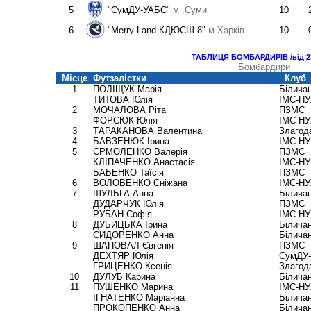
5
"СумДУ-УАБС"
м
.Суми
10
6
"
Merry Land-КДЮСШ 8"
м.Харків
10
ТАБЛИЦЯ БОМБАРДИРІВ /від 23
Бомбардири
Місце
Футзалістки
Клуб
1
ПОЛІЩУК Марія
Білича
ТИТОВА Юлія
ІМС-НУ
2
МОЧАЛОВА Ріта
ПЗМС
ФОРСЮК Юлія
ІМС-НУ
3
ТАРАКАНОВА Валентина
Злагод
4
БАВЗЕНЮК Ірина
ІМС-НУ
5
ЄРМОЛЕНКО Валерія
ПЗМС
КЛІПАЧЕНКО Анастасія
ІМС-НУ
БАБЕНКО Таїсія
ПЗМС
6
ВОЛОВЕНКО Сніжана
ІМС-НУ
7
ШУЛЬГА Анна
Білича
ДУДАРЧУК Юлія
ПЗМС
РУБАН Софія
ІМС-НУ
8
ДУБИЦЬКА Ірина
Білича
СИДОРЕНКО Анна
Білича
9
ШАПОВАЛ Євгенія
ПЗМС
ДЕХТЯР Юлія
СумДУ
ГРИЦЕНКО Ксенія
Злагод
10
ДУЛУБ Карина
Білича
11
ПУШЕНКО Марина
ІМС-НУ
ІГНАТЕНКО Маріанна
Білича
ПРОКОПЕНКО Анна
Білича