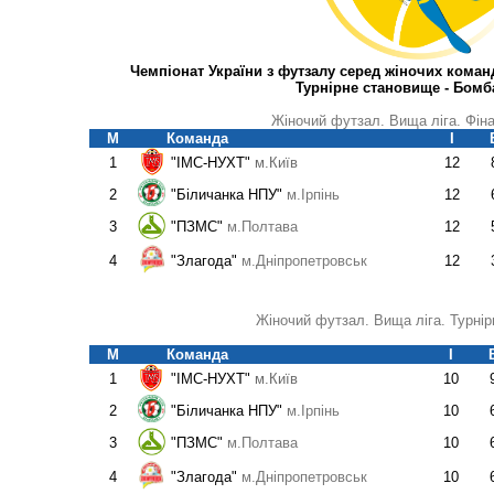
Чемпіонат України з футзалу серед жіночих команд.
Турнірне становище - Бом
Жіночий футзал. Вища ліга. Фін
М
Команда
І
1
"ІМС-НУХТ"
м
.Київ
12
2
"Біличанка НПУ"
м.Ірпінь
12
3
"ПЗМС"
м.Полтава
12
4
"Злагода"
м.Дніпропетровськ
12
Жіночий футзал. Вища ліга. Турні
М
Команда
І
1
"ІМС-НУХТ"
м
.Київ
10
2
"Біличанка НПУ"
м.Ірпінь
10
3
"ПЗМС"
м.Полтава
10
4
"Злагода"
м.Дніпропетровськ
10