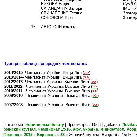
БИКОВА Надія
СумДУ
САГАЙДАЧНА Вікторія
ІМС-НУ
СВИНАРЕНКО Тетяна
Злагод
СОБОЛЄВА Віра
Злагод
16
АВТОГОЛИ команд
Турнірні таблиці попередніх чемпіонатів:
2014/2015
- Чемпионат України. Вища Ліга (
>>
)
2013/2014
- Чемпионат України. Вища Ліга (
>>
)
2012/2013
- Чемпионат Украины. Высшая Лига (
>>
)
2011/2012
- Чемпионат Украины. Высшая Лига (
>>
)
2010/2011
- Чемпионат Украины. Высшая Лига (
>>
)
2009/2010
- Чемпионат Украины. Высшая Лига (
>>
)
2007/2008
- Чемпионат Украины. Высшая Лига (
>>
)
Категория
:
Новини чемпіонату
|
Просмотров
: 8503 |
Добавил
:
Noviko
женский футзал
,
чемпионат 15-16
,
афу
,
україна
,
міні-футбол
,
Асоц
Главная
»
2015
»
Вересень
»
23
» Жіночий футзал. Вища ліга 15/16. Т