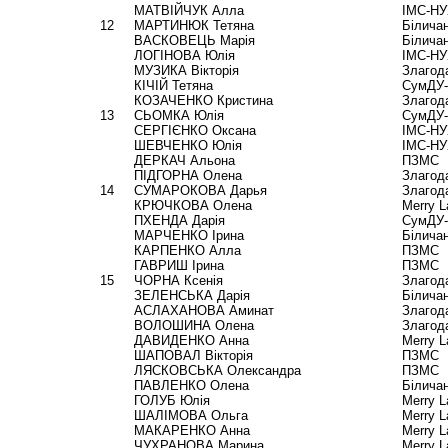
МАТВІЙЧУК Алла
ІМС-НУ
12
МАРТИНЮК Тетяна
Білича
ВАСКОВЕЦЬ Марія
Білича
ЛОГІНОВА Юлія
ІМС-НУ
МУЗИКА Вікторія
Злагод
КІЧІЙ Тетяна
СумДУ
КОЗАЧЕНКО Кристина
Злагод
13
СЬОМКА Юлія
СумДУ
СЕРГІЄНКО Оксана
ІМС-НУ
ШЕВЧЕНКО Юлія
ІМС-НУ
ДЕРКАЧ Альона
ПЗМС
ПІДГОРНА Олена
Злагод
14
СУМАРОКОВА Дарья
Злагод
КРЮЧКОВА Олена
Merry 
ПХЕНДА Дарія
СумДУ
МАРЧЕНКО Ірина
Білича
КАРПЕНКО Алла
ПЗМС
ГАВРИШ Ірина
ПЗМС
15
ЧОРНА Ксенія
Злагод
ЗЕЛЕНСЬКА Дарія
Білича
АСЛАХАНОВА Аминат
Злагод
ВОЛОШИНА Олена
Злагод
ДАВИДЕНКО Анна
Merry 
ШАПОВАЛ Вікторія
ПЗМС
ЛЯСКОВСЬКА Олександра
ПЗМС
ПАВЛЕНКО Олена
Білича
ГОЛУБ Юлія
Merry 
ШАЛІМОВА Ольга
Merry 
МАКАРЕНКО Анна
Merry 
ЧУХРАНОВА Марина
Merry 