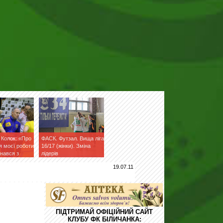
Колок: «Про
ФАСК. Футзал. Вища ліга
 моєї роботи
16/17 (жінки). Зміна
знався з
лідерів
19.07.11
ПІДТРИМАЙ ОФІЦІЙНИЙ САЙТ
КЛУБУ ФК БІЛИЧАНКА: