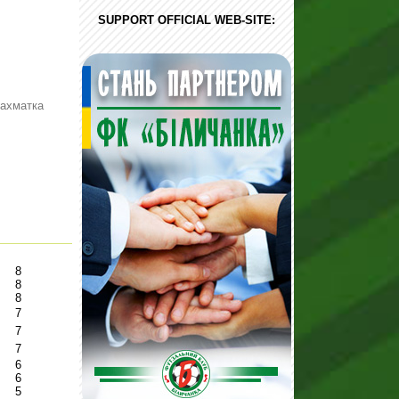
SUPPORT OFFICIAL WEB-SITE:
ахматка
8
8
8
7
7
7
6
6
5