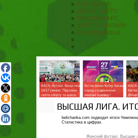
ГОСТЬОВА
ДРУЗІ САЙТУ
ПОСИЛАННЯ
УКР ТВ ОНЛАЙН
CoachingFutsal
ФАСК. Футзал. Вища ліга
Всі на фінал Кубку Києва
ФАСК.
16/17 (жінки). Підсумки
серед студентських
Києва 
свята спорту та краси
жіночих команд !
Дівчат
ВЫСШАЯ ЛИГА. ИТО
belichanka.com подводит итоги Чемпион
Статистика в цифрах.
Женский футзал. Высшая л