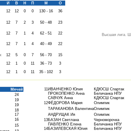
И
В
Н
П
M
О
12
12
0
0
130 - 16
36
12
7
2
3
50 - 48
23
12
7
1
4
62 - 51
22
Высшая лига. Ш
12
7
1
4
40 - 49
22
к
12
5
0
7
56 - 70
15
12
1
0
11
36 - 73
3
12
1
0
11
35 - 102
3
11
ИВАНЧЕНКО Юлия
КДЮСШ Спартак
Мячей
ПРОКОПЕНКО Анна
Беличанка НПУ
24
САВЧУК Анна
КДЮСШ Спартак
19
12
ФЁДОРОВА Мария
Олимпик
19
ТАРАКАНОВА Валентина
Олимпик
18
17
АНДРУЩАК Ия
Олимпик
16
13
БАЗАН Светлана
Черноморочка
ПАВЛЕНКО Елена
Беличанка НПУ
15
14
БАЗИЛЕВСКАЯ Юлия
Беличанка НПУ