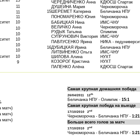
ситет
13
ЧЕРЕДНИЧЕНКО Анна
КДЮСШ Спартак
11
ДУШЕИНА Мария
Черноморочка
15
ШЕРЕМЕТ Катерина
Беличанка НПУ
11
11
ПОНОМАРЕНКО Юлия
Черноморочка
ситет
10
БАБИЦКАЯ Нина
ИМС-ЧНУ
ВЕЛИЧКО Анна
Черноморочка
10
РУДЫК Татьяна
Олимпик
10
СУПРУНОВИЧ Виктория
ИМС-ЧНУ
ситет
10
ПАВЛУСЕНКО Ярина
НИКА - педуниверси
10
16
ДУБИЦКАЯ Ирина
Беличанка НПУ
10
ЛИТВИНЕНКО Ольга
ИМС-ЧНУ
ситет
10
ШИЛОВА Алина
НУХТ
КОЗОРОГ Кристина
НУХТ
9
ПАПЕНКО Алёна
КДЮСШ Спартак
Самая крупная домашняя победа
th
26/04/2011 12
Беличанка НПУ - Олимпик -
15:1
%
Самая крупная победа на выезде
а матч)
nd
17/10/2010 2
а матч)
Черноморочка - Беличанка НПУ -
1:21
а матч)
Больше всего голов за матч
nd
17/10/2010 2
Черноморочка - Беличанка НПУ -
1:21