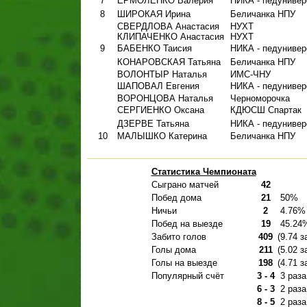
7
ЕРМОЛЕНКО Валерия
НИКА - педунивер
8
ШИРОКАЯ Ирина
Беличанка НПУ
СВЕРДЛОВА Анастасия
НУХТ
КЛИПАЧЕНКО Анастасия
НУХТ
9
БАБЕНКО Таисия
НИКА - педунивер
КОНАРОВСКАЯ Татьяна
Беличанка НПУ
ВОЛОНТЫР Наталья
ИМС-ЧНУ
ШАПОВАЛ Евгения
НИКА - педунивер
ВОРОНЦОВА Наталья
Черноморочка
СЕРГИЕНКО Оксана
КДЮСШ Спартак
ДЗЕРВЕ Татьяна
НИКА - педунивер
10
МАЛЫШКО Катерина
Беличанка НПУ
Статистика Чемпионата
Сыграно матчей
42
Побед дома
21
50%
Ничьи
2
4.76%
Побед на выезде
19
45.24
Забито голов
409
(9.74 з
Голы дома
211
(5.02 з
Голы на выезде
198
(4.71 з
Популярный счёт
3 - 4
3 раза
6 - 3
2 раза
8 - 5
2 раза