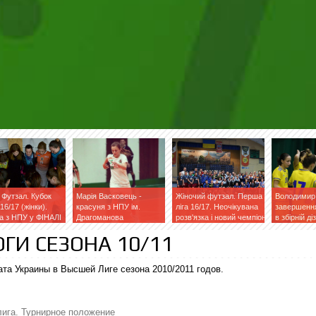
 Футзал. Кубок
Марія Васковець -
Жіночий футзал. Перша
Володимир 
16/17 (жінки).
красуня з НПУ ім.
ліга 16/17. Неочікувана
завершення
а з НПУ у ФІНАЛІ
Драгоманова
розв'язка і новий чемпіон
в збірній ді
фейсбук»
ГИ СЕЗОНА 10/11
ата Украины в Высшей Лиге сезона 2010/2011 годов.
ига. Турнирное положение