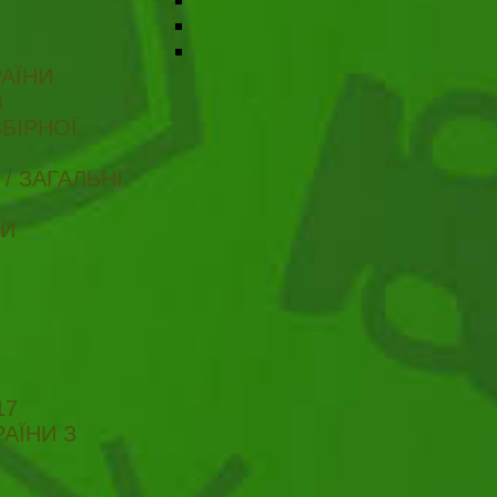
АЇНИ
В
БІРНОЇ
/ ЗАГАЛЬНІ
ТИ
17
АЇНИ З