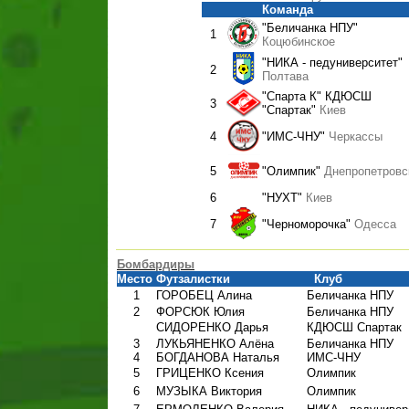
Команда
"Беличанка НПУ"
1
Коцюбинское
"НИКА - педуниверситет"
2
Полтава
"Спарта К" КДЮСШ
3
"Спартак"
Киев
4
"ИМС-ЧНУ"
Черкассы
5
"Олимпик"
Днепропетровс
6
"НУХТ"
Киев
7
"Черноморочка"
Одесса
Бомбардиры
Место
Футзалистки
Клуб
1
ГОРОБЕЦ Алина
Беличанка НПУ
2
ФОРСЮК Юлия
Беличанка НПУ
СИДОРЕНКО Дарья
КДЮСШ Спартак
3
ЛУКЬЯНЕНКО Алёна
Беличанка НПУ
4
БОГДАНОВА Наталья
ИМС-ЧНУ
5
ГРИЦЕНКО Ксения
Олимпик
6
МУЗЫКА Виктория
Олимпик