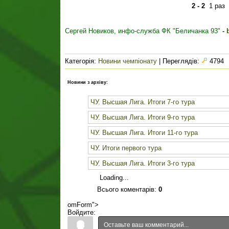
2 - 2
1 раз
Сергей Новиков, инфо-служба ФК "Беличанка 93"
-
Категорія
:
Новини чемпіонату
|
Переглядів
:
4794
Новини з архіву:
ЧУ. Высшая Лига. Итоги 7-го тура
ЧУ. Высшая Лига. Итоги 9-го тура
ЧУ. Высшая Лига. Итоги 11-го тура
ЧУ. Итоги первого тура
ЧУ. Высшая Лига. Итоги 3-го тура
Loading...
Всього коментарів
:
0
omForm">
Войдите: