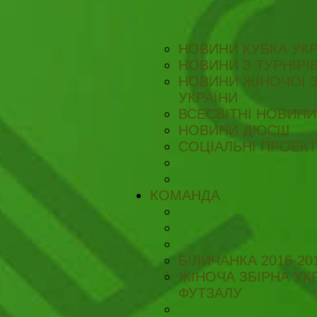
НОВИНИ КУБКА УКР
НОВИНИ З ТУРНІРІ
НОВИНИ ЖІНОЧОЇ З
УКРАЇНИ
ВСЕСВІТНІ НОВИНИ 
НОВИНИ ДЮСШ
СОЦІАЛЬНІ ПРОЕК
КОМАНДА
БІЛИЧАНКА 2016-20
ЖІНОЧА ЗБІРНА УКР
ФУТЗАЛУ