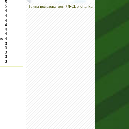
5
5
Твиты пользователя @FCBelichanka
4
4
4
4
4
4
тет
4
3
3
3
3
3