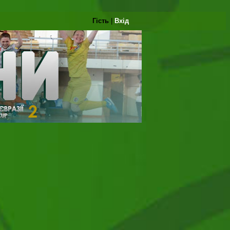
Гість
|
Вхід