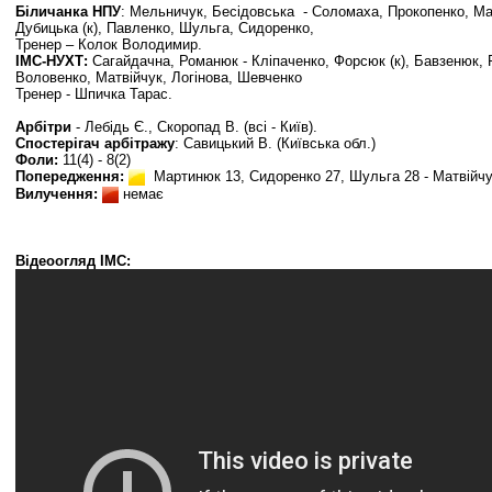
Біличанка НПУ
: Мельничук, Бесідовська - Соломаха, Прокопенко, М
Дубицька
(к)
, Павленко, Шульга, Сидоренко,
Тренер – Колок Володимир.
ІМС-НУХТ:
Сагайдачна, Романюк - Кліпаченко, Форсюк (к), Бавзенюк, 
Воловенко, Матвійчук, Логінова, Шевченко
Тренер - Шпичка Тарас.
Арбітри
-
Лебідь Є.
, Скоропад В. (всі - Київ
).
Спостерігач арбітражу
: Савицький В. (Київська обл.)
Фоли:
11(4) - 8(2)
Попередження:
Мартинюк 13, Сидоренко 27, Шульга 28 - Матвійчу
Вилучення:
немає
Відеоогляд ІМС: