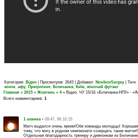
Категория
:
Відео
|
Просмотров
: 2643 |
Добавил
:
NovikovSergey
|
Теги
:
жінок
,
афу
,
Приірпіння
,
Біличанка
,
Київ
,
жіночий футзал
Главная
»
2015
»
Жовтень
»
4
» Відео. ЧУ 15/16 «Біличанка-НПУ» - «І
Всего комментариев
:
1
1
• 09:47, 06.10.15
алинка
Матч выдался очень ярким!Обе команды молодцы! Хорошая 
тому, что могу в родном чемпионате созерцать такие матчи!
Отдельная благодарность тренеру и девчонкам из Беличанк