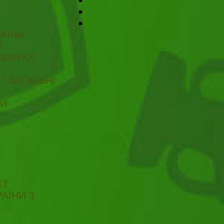
АЇНИ
В
БІРНОЇ
/ ЗАГАЛЬНІ
ТИ
17
АЇНИ З