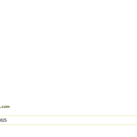
a.com
825