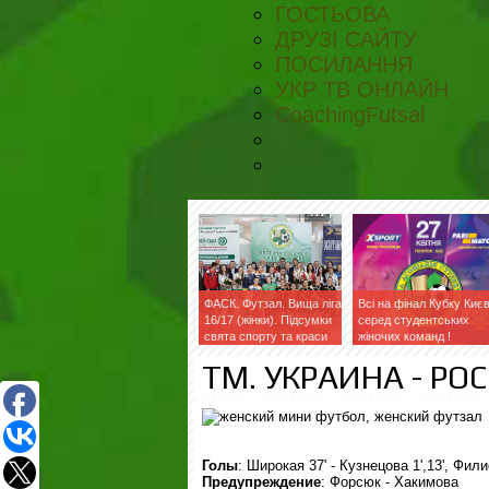
ГОСТЬОВА
ДРУЗІ САЙТУ
ПОСИЛАННЯ
УКР ТВ ОНЛАЙН
CoachingFutsal
ФАСК. Футзал. Вища ліга
Всі на фінал Кубку Киє
16/17 (жінки). Підсумки
серед студентських
свята спорту та краси
жіночих команд !
ТМ. УКРАИНА - РОС
Голы
:
Широкая 37
' - Кузнецова 1
',13
', Фил
Предупреждение
: Форсюк - Хакимова