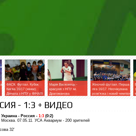
ва
ФАСК. Футзал. Кубок
Марія Васковець -
Жіночий футзал. Перша
Києва 16/17 (жінки).
красуня з НПУ ім.
ліга 16/17. Неочікувана
Дівчата з НПУ у ФІНАЛІ
Драгоманова
розв'язка і новий чемпіон
СИЯ - 1:3 + ВИДЕО
Украина - Россия -
1:3
(0:2)
Москва. 07.05.11. УСА Аквариум - 200 зрителей
исова 32
'