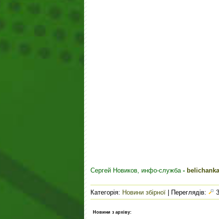
Сергей Новиков, инфо-служба
-
belichank
Категорія
:
Новини збірної
|
Переглядів
:
3
Новини з архіву: