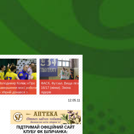
Володимир Колок: «Про
ФАСК. Футзал. Вища ліга
завершення моєї роботи
16/17 (жінки). Зміна
в збірній дізнався з
лідерів
фейсбук»
12.05.11
ПІДТРИМАЙ ОФІЦІЙНИЙ САЙТ
КЛУБУ ФК БІЛИЧАНКА: