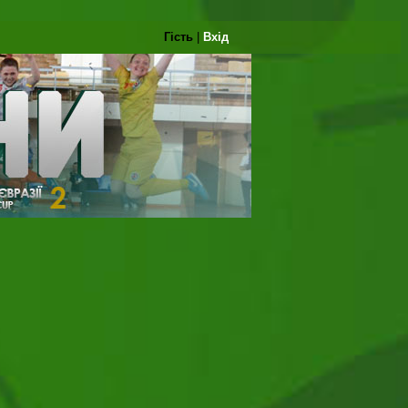
Гість
|
Вхід