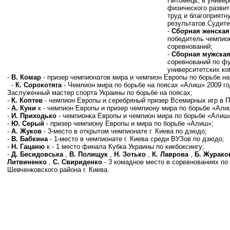
Питомець, в универ
физического развит
труд и благоприятн
результатов.
Судите
-
Сборная женская
победитель чемпио
соревнований;
-
Сборная мужская
соревнований по фу
университетских ко
-
В. Комар
- призер чемпионатов мира и чемпион Европы по борьбе н
-
К. Сорокотяга
- Чемпион мира по борьбе на поясах «Алиш» 2009 го
Заслуженный мастер спорта Украины по борьбе на поясах;
-
К. Коптев
- чемпион Европы и серебряный призер Всемирных игр в П
-
А. Куни
к - чемпион Европы и призер чемпиону мира по борьбе «Али
-
И. Приходько
- чемпионка Европы и чемпион мира по борьбе «Алиш
-
Ю. Серый
- призер чемпиону Европы и мира по борьбе «Алиш»;
-
А. Жуков
- 3-место в открытом чемпионате г. Киева по дзюдо;
-
В. Бабкина
- 1-место в чемпионате г. Киева среди ВУЗов по дзюдо;
-
Н. Гацаню
к - 1 место финала Кубка Украины по кикбоксингу;
-
Д. Бесидовська
,
В. Полищук
,
Н. Зотько
,
К. Лаврова
,
Б. Журако
Литвиненко
,
С. Свириденко
- 3 комадное место в соревнованиях по
Шевченковского района г. Киева.