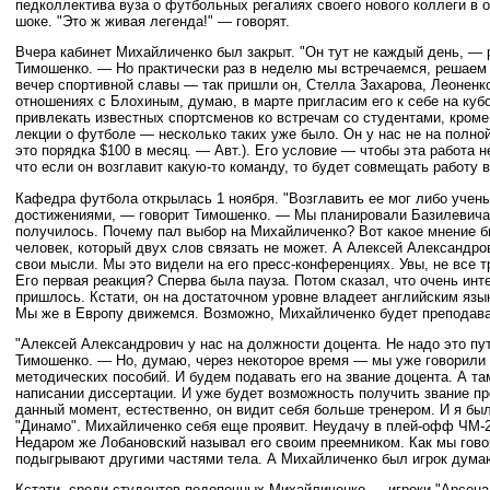
педколлектива вуза о футбольных регалиях своего нового коллеги в 
шоке. "Это ж живая легенда!" — говорят.
Вчера кабинет Михайличенко был закрыт. "Он тут не каждый день, —
Тимошенко. — Но практически раз в неделю мы встречаемся, решаем 
вечер спортивной славы — так пришли он, Стелла Захарова, Леоненк
отношениях с Блохиным, думаю, в марте пригласим его к себе на куб
привлекать известных спортсменов ко встречам со студентами, кроме 
лекции о футболе — несколько таких уже было. Он у нас не на полной
это порядка $100 в месяц. — Авт.). Его условие — чтобы эта работа 
что если он возглавит какую-то команду, то будет совмещать работу 
Кафедра футбола открылась 1 ноября. "Возглавить ее мог либо учен
достижениями, — говорит Тимошенко. — Мы планировали Базилевича, и
получилось. Почему пал выбор на Михайличенко? Вот какое мнение б
человек, который двух слов связать не может. А Алексей Александро
свои мысли. Мы это видели на его пресс-конференциях. Увы, не все т
Его первая реакция? Сперва была пауза. Потом сказал, что очень инт
пришлось. Кстати, он на достаточном уровне владеет английским язык
Мы же в Европу движемся. Возможно, Михайличенко будет преподават
"Алексей Александрович у нас на должности доцента. Не надо это пу
Тимошенко. — Но, думаю, через некоторое время — мы уже говорили 
методических пособий. И будем подавать его на звание доцента. А та
написании диссертации. И уже будет возможность получить звание п
данный момент, естественно, он видит себя больше тренером. И я бы
"Динамо". Михайличенко себя еще проявит. Неудачу в плей-офф ЧМ-2
Недаром же Лобановский называл его своим преемником. Как мы гово
подыгрывают другими частями тела. А Михайличенко был игрок дума
Кстати, среди студентов-подопечных Михайличенко — игроки "Арсенал