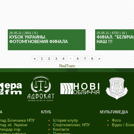
26.05.11 | 2601 | 9 |
25.05.11 | 4702 | 16 |
КУБОК УКРАИНЫ.
ФИНАЛ. "БЕЛИЧА
ФОТОМГНОВЕНИЯ ФИНАЛА
НАШ !!!
«
1
2
3
4
5
6
7
8
»
RedTram
А
КЛУБ
МУЛЬТИМЕДІА
лад Біличанка НПУ
Істория клубу
Фото
лад зб. України
Спорткомплекс НПУ
Відео / Біл
лендар ігор
Контакти
рнірна таблиця
Партнери