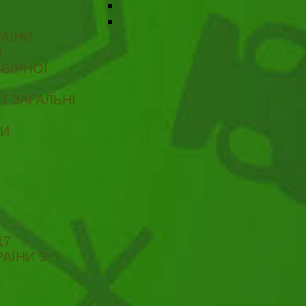
АЇНИ
В
БІРНОЇ
/ ЗАГАЛЬНІ
ТИ
17
АЇНИ З