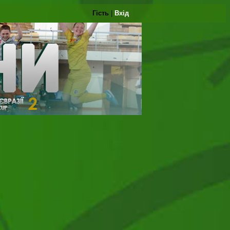
Гість
|
Вхід