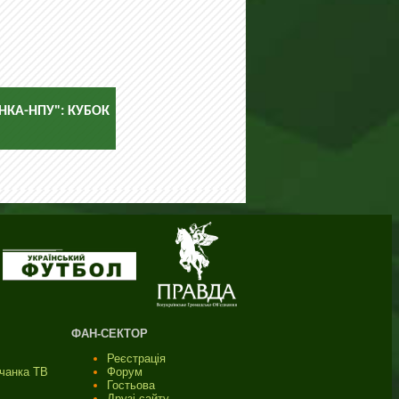
НКА-НПУ": КУБОК
ФАН-СЕКТОР
Реєстрація
ичанка ТВ
Форум
Гостьова
Друзі сайту