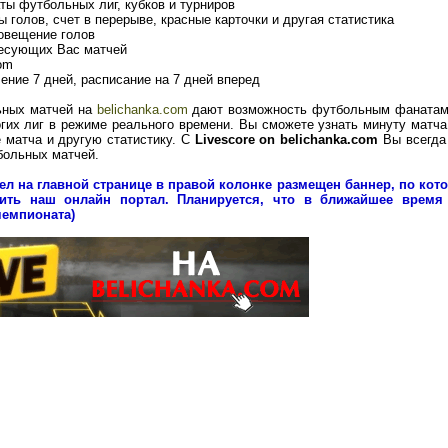
аты футбольных лиг, кубков и турниров
ы голов, счет в перерыве, красные карточки и другая статистика
повещение голов
ресующих Вас матчей
om
чение 7 дней, расписание на 7 дней вперед
ьных матчей на
belichanka.com
дают возможность футбольным фанатам
гих лиг в режиме реального времени. Вы сможете узнать минуту матча
е матча и другую статистику. С
Livescore
on belichanka.com
Вы всегда
больных матчей.
ел на главной странице в правой колонке размещен баннер, по кот
ить наш онлайн портал. Планируется, что в ближайшее время
чемпионата)