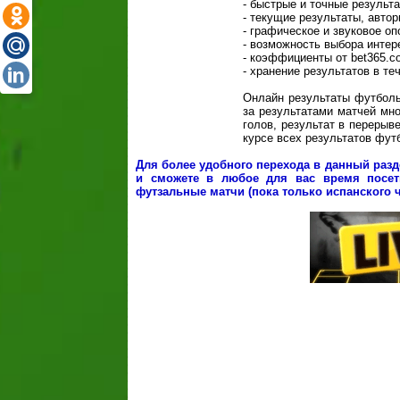
- быстрые и точные результ
- текущие результаты, автор
- графическое и звуковое о
- возможность выбора инте
- коэффициенты от bet365.c
- хранение результатов в те
Онлайн результаты футбол
за результатами матчей мно
голов, результат в перерыв
курсе всех результатов фут
Для более удобного перехода в данный разд
и сможете в любое для вас время посет
футзальные матчи (пока только испанского 