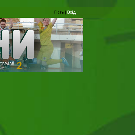
Гість
|
Вхід