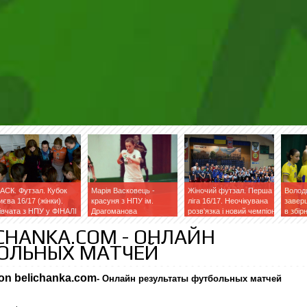
АСК. Футзал. Кубок
Марія Васковець -
Жіночий футзал. Перша
Волод
иєва 16/17 (жінки).
красуня з НПУ ім.
ліга 16/17. Неочікувана
завер
івчата з НПУ у ФІНАЛІ
Драгоманова
розв'язка і новий чемпіон
в збір
фейсб
ICHANKA.COM - ОНЛАЙН
БОЛЬНЫХ МАТЧЕЙ
on belichanka.com
- Онлайн результаты футбольных матчей