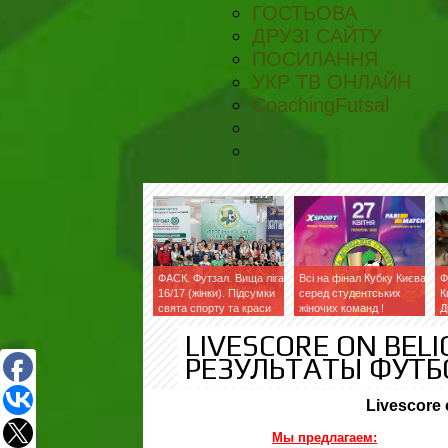
ГОСТЬОВА
ДРУЗІ САЙТУ
ПОСИЛАННЯ
УКР ТВ ОНЛАЙН
CoachingFutsal
ФАСК. Футзал. Вища ліга
Всі на фінал Кубку Києва
Ф
16/17 (жінки). Підсумки
серед студентських
К
свята спорту та краси
жіночих команд !
Д
LIVESCORE ON BEL
РЕЗУЛЬТАТЫ ФУТ
Livescore
Мы предлагаем: