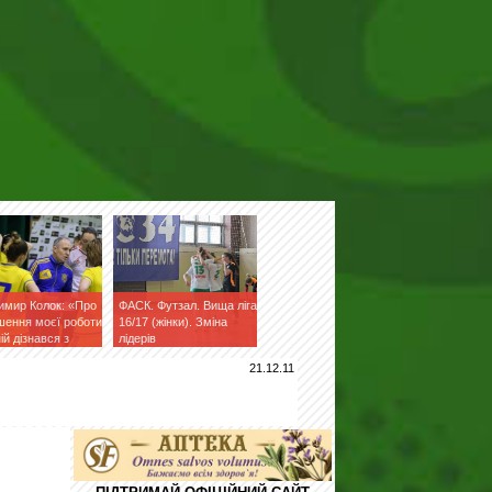
имир Колок: «Про
ФАСК. Футзал. Вища ліга
шення моєї роботи
16/17 (жінки). Зміна
ній дізнався з
лідерів
ук»
21.12.11