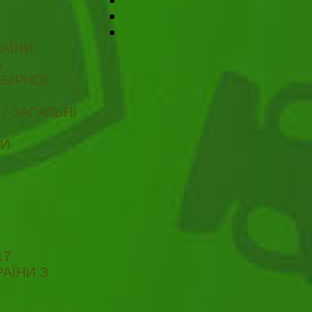
АЇНИ
В
БІРНОЇ
/ ЗАГАЛЬНІ
ТИ
17
АЇНИ З