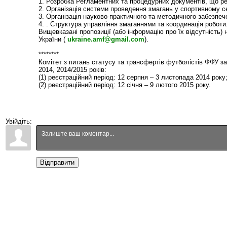
1. Розробка Регламентних та процедурних документів, що р
2. Організація системи проведення змагань у спортивному се
3. Організація науково-практичного та методичного забезпе
4. . Структура управління змаганнями та координація роботи
Вищевказані пропозиції (або інформацію про їх відсутність)
України (
ukraine.amf@gmail.com
).
********
Комітет з питань статусу та трансфертів футболістів ФФУ з
2014, 2014/2015 років:
(1) реєстраційний період: 12 серпня – 3 листопада 2014 року
(2) реєстраційний період: 12 січня – 9 лютого 2015 року.
Увійдіть:
Відправити