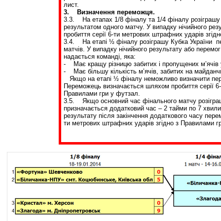
лист.
3. Визначення переможця.
3.3. На етапах 1/8 фіналу та 1/4 фіналу розіграшу
результатом одного матчу. У випадку нічийного ре
пробиття серії 6-ти метрових штрафних ударів згід
3.4. На етапі ½ фіналу розіграшу Кубка України 
матчів. У випадку нічийного результату або перемог
надається команді, яка:
- Має кращу різницю забитих і пропущених м’ячів 
- Має більшу кількість м’ячів, забитих на майданч
Якщо на етапі ½ фіналу неможливо визначити пер
Переможець визначається шляхом пробиття серії 6-
Правилами гри у футзал.
3.5. Якщо основний час фінального матчу розіграш
призначається додатковий час – 2 тайми по 7 хвили
результату після закінчення додаткового часу пере
ти метрових штрафних ударів згідно з Правилами г