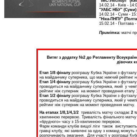
"ІМС-Уніспорт" (Ки
14.02.14 - Київ - 14:
"УАБС НБУ" (Суми) 
14.02.14 - Суми - 15
"Ніка-ПНПУ" (Полта
15.02.14 - Полтава -
Примітка:
матчі пр
Витяг з додатку №2 до Регламенту Всеукраїн
дівочих к
Етап 1/8 фіналу
розіграшу Кубка України з футзалу
на майданчику суперника, що має нижчий рейтинг н
Етап 1/4 фіналу
розіграшу Кубка України з футзал
проводиться на майданчику суперника, який у чемп
рейтинг ніж суперник на момент проведення етапу 1
Етап 1/2 фіналу
розіграшу Кубка України з футзалу
проводиться на майданчику суперника, який у чемпі
рейтинг ніж суперник на момент проведення матчу.
На етапах 1/8,1/4,1/2
тривалість матчу складає
2 
хвилинною перервою. Тривалість фінального матчу 
«брудного» часу з 15-хвилинною перервою.
Фарм команди клубів вищої ліги також виступають
гравці клубу, які заявлені за одну з команд можуть 
розпочинають змагання. Для участі у розіграші Ку