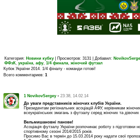
Категория
:
Новини кубку
|
Просмотров
: 3131 |
Добавил
:
NovikovSerg
ФФзК
,
україна
,
афу
,
1/4 финала
,
жіночий футзал
Кубок України 2014. 1/4 фіналу - команди готові!
Всего комментариев
:
1
1
• 23:38, 14.02.14
NovikovSergey
До уваги представників жіночих клубів України.
Президентам регіональних асоціацій АФУ, керівникам жіночих
всеукраїнських змагань з футзалу серед жіночих та дівочих
Вельмишановні панове!
Асоціація футзалу України розпочинає роботу з підготовки 
спортивному сезоні 2014/2015 років.
Просимо Вас в термін до 15.03.2014 року надати свої пропоз