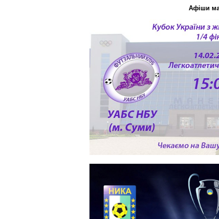
Афіши ма