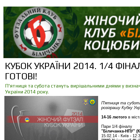
КУБОК УКРАЇНИ 2014. 1/4 ФІН
ГОТОВІ!
П'ятниця та субота стануть вирішальними днями у визначе
України 2014 року.
П'ятниця та субота
розіграшу Кубку Укр
14-16 лютого
в міст
Пари 1/4 фіналу
"Біличанка-НПУ" (
15.02.14 - Київ - 12