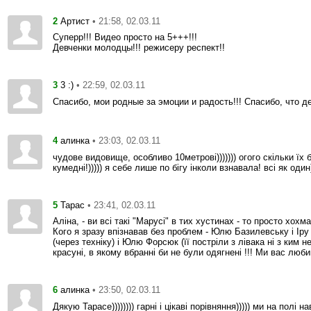
2
• 21:58, 02.03.11
Артист
Суперр!!! Видео просто на 5+++!!!
Девченки молодцы!!! режисеру респект!!
3
• 22:59, 02.03.11
3 :)
Спасибо, мои родные за эмоции и радость!!! Спасибо, что д
4
• 23:03, 02.03.11
алинка
чудове видовище, особливо 10метрові))))))) огого скільки їх 
кумедні!))))) я себе лише по бігу інколи взнавала! всі як один)
5
• 23:41, 02.03.11
Тарас
Аліна, - ви всі такі "Марусі" в тих хустинах - то просто хохма !!
Кого я зразу впізнавав без проблем - Юлю Базилевську і Іру
(через техніку) і Юлю Форсюк (її постріли з лівака ні з ким не
красуні, в якому вбранні би не були одягнені !!! Ми вас люби
6
• 23:50, 02.03.11
алинка
Дякую Тарасе)))))))) гарні і цікаві порівняння))))) ми на полі 