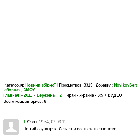
Категория
:
Новини збірної
|
Просмотров
: 3315 |
Добавил
:
NovikovSer
сборная
,
АМФУ
Главная
»
2011
»
Березень
»
2
» Иран - Украина - 3:5 + ВИДЕО
Всего комментариев
:
8
1
• 19:54, 02.03.11
Юра
Чоткий саундтрэк. Девчёнки соответственно тоже.