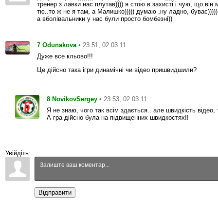
тренер з лавки нас плутав)))) я стою в захисті і чую, що він
тю..то ж не я там, а Малишко))))) думаю ,ну ладно, буває)))
а вболівальники у нас були просто бомбезні))
7
• 23:51, 02.03.11
Odunakova
Дуже все кльово!!!
Це дійсно така ігри динамічні чи відео пришвидшили?
8
• 23:53, 02.03.11
NovikovSergey
Я не знаю, чого так всім здається.. але швидкість відео, т
А гра дійсно була на підвищенних швидкостях!!
Увійдіть:
Відправити