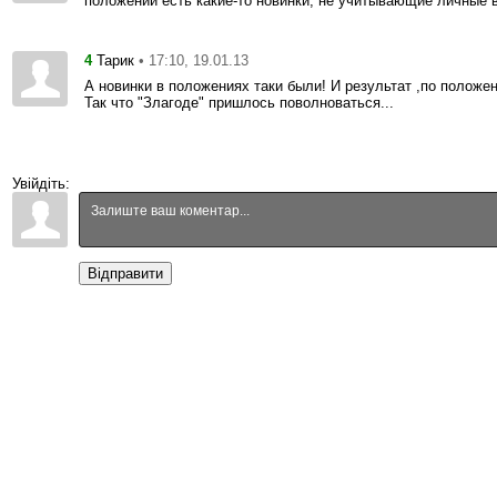
положении есть какие-то новинки, не учитывающие личные 
4
• 17:10, 19.01.13
Тарик
А новинки в положениях таки были! И результат ,по положе
Так что "Злагоде" пришлось поволноваться...
Увійдіть:
Відправити