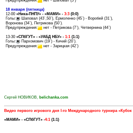
Предупреждения:
нет - Шаповал
(3`)
18 января (пятница)
12-00
«Ника-ПНПУ» - «МАМИ» -
3:3
(0:0)
Голы:
Шаповал (43`,
50`
),
Ермоленко
(45`) - Воробей (31
`
),
Воронова (
34`
),
Петрикова (
50`
)
.
Предупреждения:
нет - Петрикова
(7`),
Четвернина
(44`)
13-30
«СПбГУТ» - «УАБД НБУ» -
1:1
(1:1)
Голы:
Пархомович (19
`
)
-
Кичий
(
20`
)
.
Предупреждения:
нет - Зарицкая
(42`)
Сергей НОВИКОВ,
belichanka.com
Видео первого игрового дня I-го Международного турнира «Кубок
«МАМИ» - «СПбГУТ» -
4:1
(1:1)