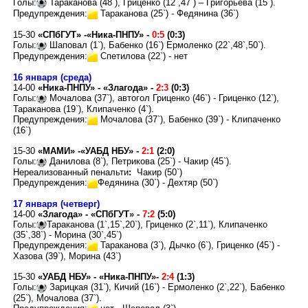
Голы:
Тараканова (48`), Гриценко (12`,47
`
) – Григорьева (15`).
Предупреждения:
Тараканова (25`) - Федянина (
36`
)
15-30
«СПбГУТ» -«Ника-ПНПУ» -
0:5
(0:3)
Голы:
Шаповал (1`), Бабенко (16`) Ермоленко (22`,
48`,
50`
).
Предупреждения:
Спетилова (22`) - нет
16 января (среда)
14-00
«Ника-ПНПУ» - «Злагода»
-
2:3
(0:3)
Голы:
Мочалова (37`), автогол Гриценко (46`) - Гриценко (12
`
),
Тараканова
(19
`
)
, Клипаченко
(4
`
)
.
Предупреждения:
Мочалова (37`),
Бабенко (39`)
- Клипаченко
(16
`
)
15-30
«МАМИ» -«УАБД НБУ»
-
2:1
(2:0)
Голы:
Данилова (8`), Петрикова (25`) - Чакир (45
`
).
Нереализованный пенальти
:
Чакир
(50
`
)
Предупреждения:
Федянина (
30`
)
- Дехтяр
(50
`
)
17 января (четверг)
14-00
«Злагода» - «СПбГУТ» -
7:2
(5:0)
Голы:
Тараканова (1`,15
`,
20
`
),
Гриценко (2`,11
`
),
Клипаченко
(35`,38
`
) -
Морина (30`,45
`
)
Предупреждения:
Тараканова (3`),
Дычко (6`)
,
Гриценко (45`)
-
Хазова (39`),
Морина (43`)
15-30
«УАБД НБУ» - «Ника-ПНПУ»
-
2:4
(1:3)
Голы:
Зарицкая (31`), Кичий (16`) - Ермоленко (2`,
22`
), Бабенко
(
25`
),
Мочалова (
37`
)
.