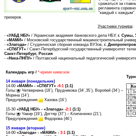
сражаться за главн
регламента соревно
"каждый с каждым".
призеров.
Участники турнира
:
-
«УАБД НБУ»
/ Украинская академия банковского дела НБУ,
г. Сумы,
-
«МАМИ»
/ Московский государственный машиностроительный униве
-
«Злагода»
/ Студенческая сборная команда ВУЗов,
г. Днепропетров
-
«СПбГУТ»
/ Санкт-Петербургский государственный университет тел
Санкт-Петербург, Россия
- «
Ника-ПНПУ»
/ Полтавский национальный педагогический университе
Календарь игр /
*-время киевское
Турн
14 января (понедельник)
14-00
«МАМИ» - «СПбГУТ» -
4:1
(1:1)
Ко
Голы:
Четвернина (18`), Прудникова (34`,35`), Воробей (34`) –
1
Зл
Морина (14`).
2
Ни
Предупреждения:
Хазова (16`)
3
М
4
У
15-30
«УАБД НБУ» - «Злагода» -
2:1
(1:1)
Голы:
Чакир (19`), Дегтяр (37`) – Клипаченко (21`).
5
С
Предупреждения:
Федорова (46`)
15 января (вторник)
14-00
«Злагода» - «МАМИ» -
3:1
(
1:1
)