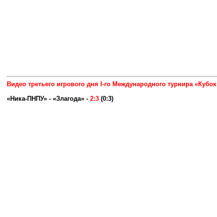
Видео третьего игрового дня I-го Международного турнира «Кубо
«Ника-ПНПУ» - «Злагода»
-
2:3
(0:3)