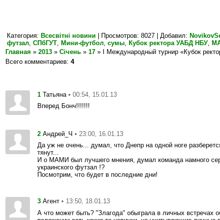
Категория
:
Всесвітні новини
|
Просмотров
: 8027 |
Добавил
:
NovikovS
футзал
,
СПбГУТ
,
Мини-футбол
,
сумы
,
Кубок ректора УАБД НБУ
,
М
Главная
»
2013
»
Січень
»
17
» I Международный турнир «Кубок рект
Всего комментариев
:
4
1
• 00:54, 15.01.13
Татьяна
Вперед Бонч!!!!!!!
2
• 23:00, 16.01.13
Андрей_Ч
Да уж не очень... думал, что Днепр на одной ноге разберет
тянут...
И о МАМИ был лучшего мнения, думал команда намного сер
украинского футзал !?
Посмотрим, что будет в последние дни!
3
• 13:50, 18.01.13
Агент
А что может быть? "Злагода" обыграла в личных встречах о