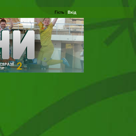
Гість
|
Вхід