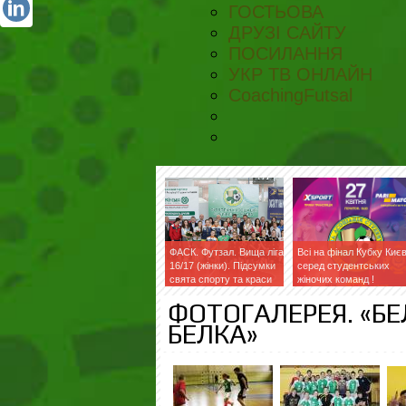
ГОСТЬОВА
ДРУЗІ САЙТУ
ПОСИЛАННЯ
УКР ТВ ОНЛАЙН
CoachingFutsal
ФАСК. Футзал. Вища ліга
Всі на фінал Кубку Киє
16/17 (жінки). Підсумки
серед студентських
свята спорту та краси
жіночих команд !
ФОТОГАЛЕРЕЯ. «БЕ
БЕЛКА»