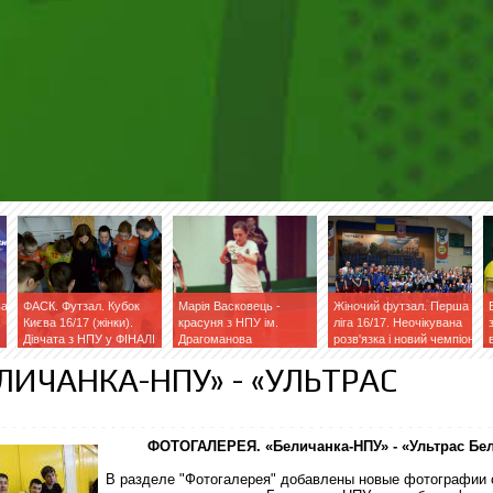
ва
ФАСК. Футзал. Кубок
Марія Васковець -
Жіночий футзал. Перша
Києва 16/17 (жінки).
красуня з НПУ ім.
ліга 16/17. Неочікувана
Дівчата з НПУ у ФІНАЛІ
Драгоманова
розв'язка і новий чемпіон
ЛИЧАНКА-НПУ» - «УЛЬТРАС
ФОТОГАЛЕРЕЯ. «Беличанка-НПУ» - «Ультрас Бе
В разделе "Фотогалерея" добавлены новые фотографии 