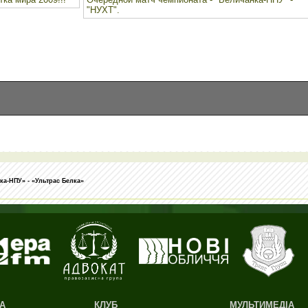
"НУХТ".
а-НПУ» - «Ультрас Белка»
А
КЛУБ
МУЛЬТИМЕДІА