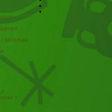
АЇНИ
В
БІРНОЇ
/ ЗАГАЛЬНІ
ТИ
17
АЇНИ З