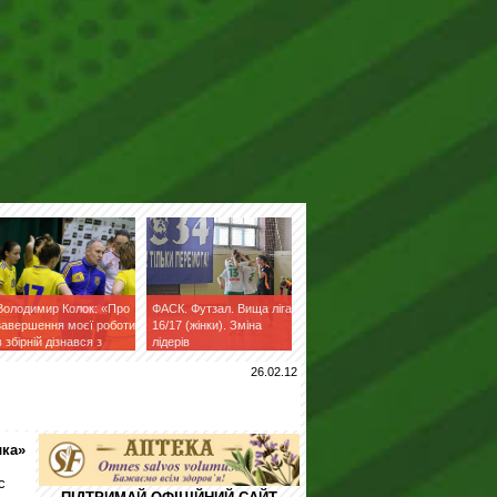
Володимир Колок: «Про
ФАСК. Футзал. Вища ліга
завершення моєї роботи
16/17 (жінки). Зміна
в збірній дізнався з
лідерів
фейсбук»
26.02.12
лка»
с