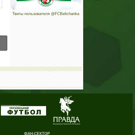
Твиты пользователя @FCBelichanka
ФАН-СЕКТОР