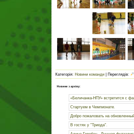
Категорія
:
Новини команди
|
Переглядів
:
Новини з архіву:
«Беличанка-НПУ» встретится с ф
Стартуем в Чемпионате.
Добро пожаловать на обновленный с
В гостях у "Триода".
Алина Горобец - Лучшая футзалист