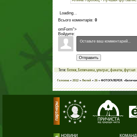
Loading...
Всього коментарів
:
0
omForm">
Войдите:
Отправить
Теги
:
белки
,
Беличанка
,
ультрас
,
фанаты
,
футзал
Головна
»
2012
»
Лютий
»
26
» ФОТОГАЛЕРЕЯ. «Беличанк
НОВИНИ
КОМАНД