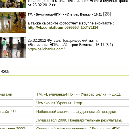
товарищеского матча
«Беличанки-НПУ»
и клубных фана
от 25.02.2012 г.г
[28]
ТМ. «Беличанка-НПУ» - «Ультрас Белка» - 16:11
а также смотрите фотоотчёт в группе вконтакте :
http://vk.com/album-5696663_153471114
25.02.2012 Футзал. Товарищеский матч.
«Беличанка-НПУ» - «Ультрас Белка» - 16:11 (5:1)
http://belichanka.com/
4208
анатами
ТМ. «Беличанка-НПУ» - «Ультрас Белка» - 16:11
Чемпионат Украины. 1 тур
айт ! ! !
Небольшой экзамен в студенческий праздник.
Лучший гол 2009. Предварительные результаты.
ка мира 2009!!!
Очередной матч чемпионата - "Беличанка-НПУ" -