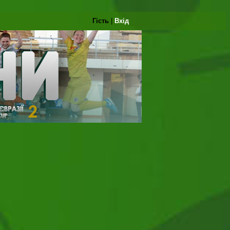
Гість
|
Вхід