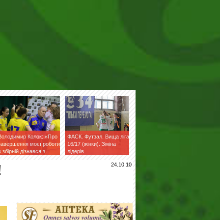
Володимир Колок: «Про
ФАСК. Футзал. Вища ліга
завершення моєї роботи
16/17 (жінки). Зміна
в збірній дізнався з
лідерів
фейсбук»
!
24.10.10