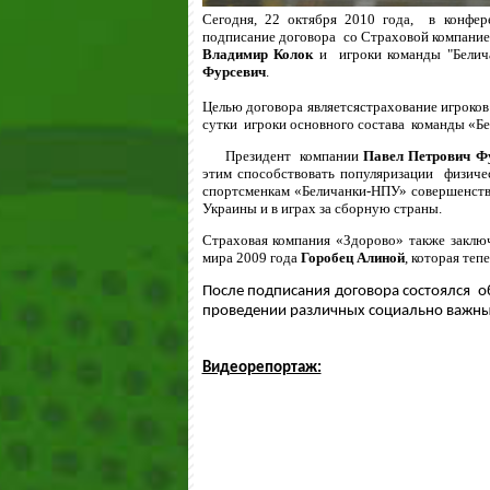
Сегодня, 22 октября 2010 года,
в конфер
подписание договора
со Страховой компание
Владимир Колок
и игроки команды "Белича
Фурсевич
.
Целью договора является
страхование игроков
сутки
игроки основного состава
команды «Б
Президент
компании
Павел Петрович Ф
этим способствовать популяризации
физиче
спортсменкам «Беличанки-НПУ» совершенство
Украины и в играх за сборную страны.
Страховая компания «Здорово» также заклю
мира 2009 года
Горобец Алиной
, которая теп
После подписания договора состоялся
о
проведении различных социально важных
Видеорепортаж: