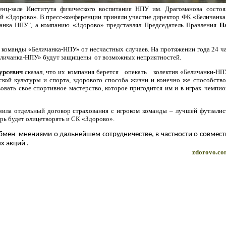
енц-зале Института физического воспитания НПУ им. Драгоманова состоя
й «Здорово». В пресс-конференции приняли участие директор ФК «Беличанка
нка НПУ", а компанию «Здорово» представлял Председатель Правления
П
 команды «Беличанка-НПУ» от несчастных случаев. На протяжении года 24 ча
еличанка-НПУ» будут защищены
от возможных неприятностей
.
урсевич
сказал, что их компания берется
опекать
колектив «Беличанки-НП
ской культуры и спорта, здорового способа жизни и конечно же способство
вать свое спортивное мастерство, которое пригодится им и в играх чемпио
чила отдельный договор страхования с игроком команды – лучшей футзалис
ерь будет олицетворять и СК «Здорово».
бмен
мнениями о дальнейшем сотрудничестве, в частности о совмес
 акций .
zdorovo.co