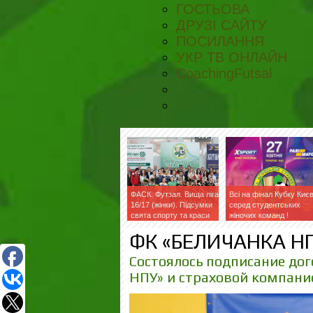
ГОСТЬОВА
ДРУЗІ САЙТУ
ПОСИЛАННЯ
УКР ТВ ОНЛАЙН
CoachingFutsal
ФАСК. Футзал. Вища ліга
Всі на фінал Кубку Киє
16/17 (жінки). Підсумки
серед студентських
свята спорту та краси
жіночих команд !
ФК «БЕЛИЧАНКА НП
Состоялось подписание до
НПУ» и страховой компани