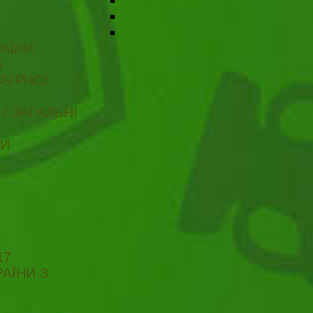
АЇНИ
В
БІРНОЇ
/ ЗАГАЛЬНІ
ТИ
17
АЇНИ З