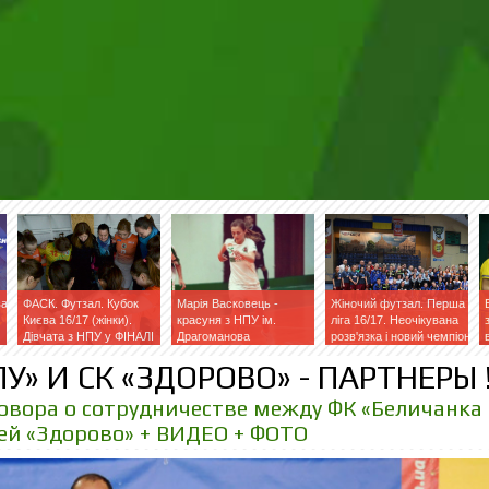
ва
ФАСК. Футзал. Кубок
Марія Васковець -
Жіночий футзал. Перша
Києва 16/17 (жінки).
красуня з НПУ ім.
ліга 16/17. Неочікувана
Дівчата з НПУ у ФІНАЛІ
Драгоманова
розв'язка і новий чемпіон
У» И СК «ЗДОРОВО» - ПАРТНЕРЫ 
говора о сотрудничестве между ФК «Беличанка
ей «Здорово» + ВИДЕО + ФОТО