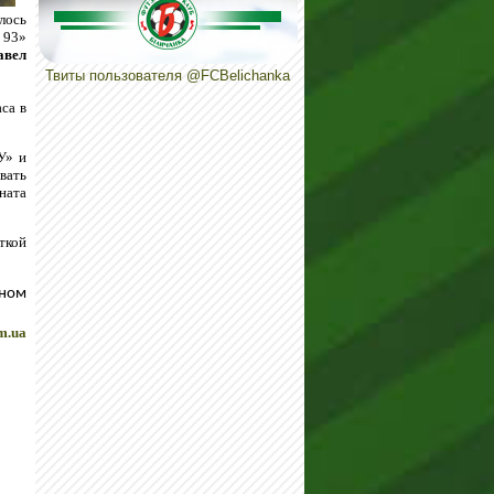
лось
 93»
авел
Твиты пользователя @FCBelichanka
са в
У» и
вать
ната
ткой
тном
m.ua