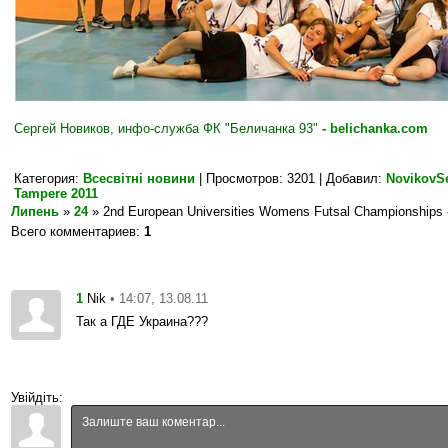
Сергей Новиков, инфо-служба ФК "Беличанка 93"
-
belichanka.com
Категория
:
Всесвітні новини
|
Просмотров
: 3201 |
Добавил
:
NovikovS
Tampere 2011
Липень
»
24
» 2nd European Universities Womens Futsal Championships 
Всего комментариев
:
1
1
• 14:07, 13.08.11
Nik
Так а ГДЕ Украина???
Увійдіть: