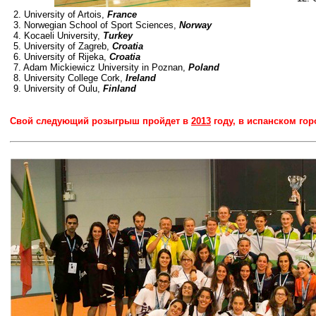
2. University of Artois,
France
3. Norwegian School of Sport Sciences,
Norway
4. Kocaeli University,
Turkey
5. University of Zagreb,
Croatia
6. University of Rijeka,
Croatia
7. Adam Mickiewicz University in Poznan,
Poland
8. University College Cork,
Ireland
9. University of Oulu,
Finland
Свой следующий розыгрыш пройдет в
2013
году, в испанском го