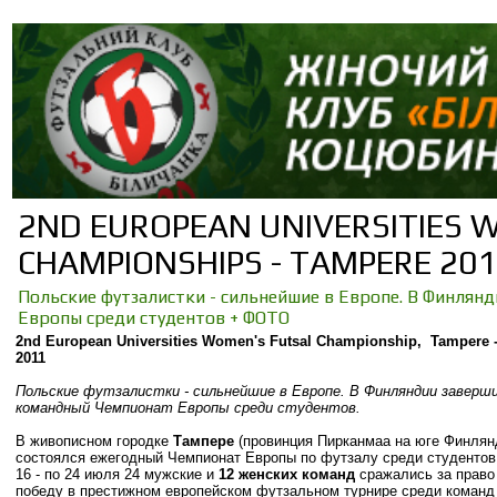
2ND EUROPEAN UNIVERSITIES 
CHAMPIONSHIPS - TAMPERE 201
Польские футзалистки - сильнейшие в Европе. В Финля
Европы среди студентов + ФОТО
2nd European Universities Women's Futsal Championship
, Tampere 
2011
Польские футзалистки - сильнейшие в Европе.
В Финляндии заверш
командный Чемпионат Европы среди студентов.
В живописном городке
Тампере
(провинция Пирканмаа на юге Финлян
состоялся ежегодный Чемпионат Европы по футзалу среди студентов.
16 - по 24 июля 24 мужские и
12 женских команд
сражались за право
победу в престижном европейском футзальном турнире среди коман