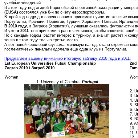
учебных заведений.
В этом году под эгидой Европейской спортивной ассоциации универси
(EUSA)
состоялся уже 8-й по счёту евроспортфорум.
Второй год подряд в соревнованиях принимают участие женские ком
Португалии, Франции, Норвегии, Турции, Хорватии, Польши, Ирланди
В 2010 году
, в Загребе (Хорватия), лучшими оказались футзалистки по
И уже
в 2011
они приехали в ранге чемпионок, чтобы защитить свой с
Но с каждым годом растет интерес к турниру, а значит, растет и кон
заняв в этом году только третье место.
А вот новой королевой футзала, минимум на год, стала скромная ко
послематчевых пенальти одолела еще один клуб из Португалии.
Предлагаем вашему вниманию итоговую таблицу 2010 года и 2011
:
1st European Universities Futsal Championship
2nd
Zagreb 2010 / Загреб 2010
Tamp
Women
Wom
1. University of Coimbra,
Portugal
2. Un
3. U
4. U
5. S
6. U
7. U
8. 
9. 
10. 
11. 
12. 