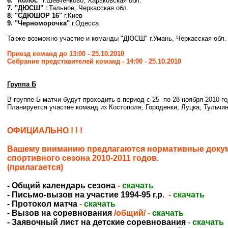
6. "Колос"
г.Шевченково, Харьковская обл.
7. "ДЮСШ"
г.Тальное, Черкасская обл.
8. "СДЮШОР 16"
г.Киев
9. "Черноморочка"
г.Одесса
Также возможно участие и команды "ДЮСШ" г.Умань, Черкасская обл.
Приезд команд до 13:00 - 25.10.2010
Собрание представителей команд - 14:00 - 25.10.2010
Группа Б
В группе Б матчи будут проходить в период с 25- по 28 ноября 2010 го
Планируется участие команд из Костополя, Городенки, Луцка, Тульчин
ОФИЦИАЛЬНО ! ! !
Вашему вниманию предлагаются нормативные докум
спортивного сезона 2010-2011 годов.
(прилагается)
- Общий календарь сезона
-
скачать
- Письмо-вызов на участие 1994-95 г.р.
-
скачать
- Протокол матча
-
скачать
- Вызов на соревнования
/общий/ -
скачать
- Заявочный лист на детские соревнования
-
скачать