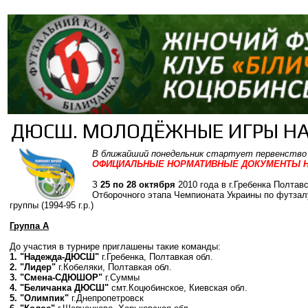
ДЮСШ. МОЛОДЁЖНЫЕ ИГРЫ НА
В ближайший понедельник стартует первенство У
ОФИЦИАЛЬНЫЕ НОРМАТИВНЫЕ ДОКУМЕНТЫ НА 
З
25 по 28 октября
2010 года в г.Гребенка Полтав
Отборочного этапа Чемпионата Украины по футзал
группы (1994-95 г.р.)
Группа А
До участия в турнире приглашены такие команды:
1.
"Надежда-ДЮСШ"
г.Гребенка
, Полтавкая обл.
2. "Лидер"
г.Кобеляки, Полтавкая обл.
3. "Смена-СДЮШОР"
г.Суммы
4. "Беличанка ДЮСШ"
смт.Коцюбинское, Киевская обл.
5. "Олимпик"
г.Днепропетровск