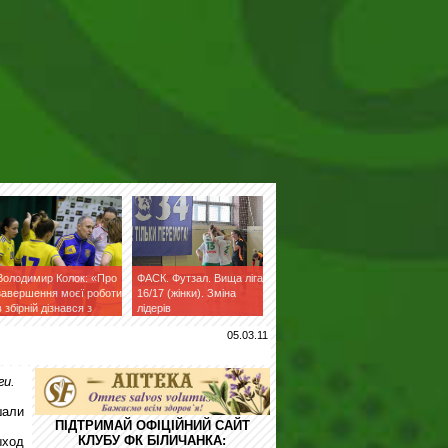
Володимир Колок: «Про
ФАСК. Футзал. Вища ліга
завершення моєї роботи
16/17 (жінки). Зміна
в збірній дізнався з
лідерів
фейсбук»
05.03.11
ги.
али
ПІДТРИМАЙ ОФІЦІЙНИЙ САЙТ
КЛУБУ ФК БІЛИЧАНКА:
ыход