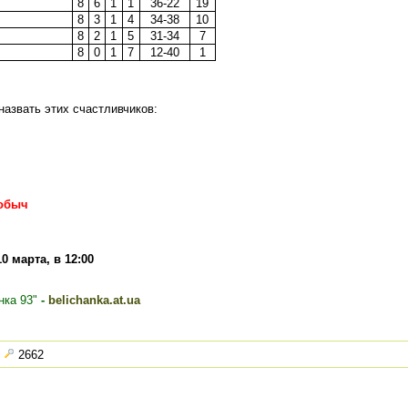
8
6
1
1
36-22
19
8
3
1
4
34-38
10
8
2
1
5
31-34
7
8
0
1
7
12-40
1
назвать этих счастливчиков:
гобыч
10 марта, в 12:00
ка 93"
-
belichanka.at.ua
:
2662