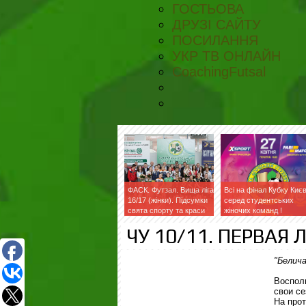
ГОСТЬОВА
ДРУЗІ САЙТУ
ПОСИЛАННЯ
УКР ТВ ОНЛАЙН
CoachingFutsal
ФАСК. Футзал. Вища ліга
Всі на фінал Кубку Киє
16/17 (жінки). Підсумки
серед студентських
свята спорту та краси
жіночих команд !
ЧУ 10/11. ПЕРВАЯ 
"Белич
Воспол
свои се
На про