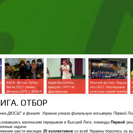
ва
ФАСК. Футзал. Кубок
Марія Васковець -
Жіночий футзал. Перша
Києва 16/17 (жінки).
красуня з НПУ ім.
ліга 16/17. Неочікувана
Дівчата з НПУ у ФІНАЛІ
Драгоманова
розв'язка і новий чемпіон
ЛИГА. ОТБОР
анка ДЮСШ" в финале. Украина узнала финальную восьмерку Первой Ли
ьзовавшись маленьким перерывом в Высшей Лиге, команды
Первой
реш
зонные задачи.
тяжении шести месяцев
20 коллективов
со всей Украины боролись за в