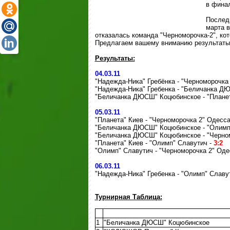
в фина
Послед
марта в
отказалась команда "Черноморочка-2", ко
Предлагаем вашему вниманию результаты 
Результаты:
04.03.11
"Надежда-Ника" Гребёнка - "Черноморочка
"Надежда-Ника" Гребенка - "Беличанка
ДЮ
"Беличанка ДЮСШ" Коцюбинское - "Планет
05.03.11
"Планета" Киев - "Черноморочка 2"
Одесс
"Беличанка ДЮСШ" Коцюбинское - "Олимп
"Беличанка
ДЮСШ
" Коцюбинское - "Черно
"Планета" Киев - "Олимп" Славутич -
3:2
"Олимп" Славутич
- "Черноморочка 2" Оде
06.03.11
"Надежда-Ника" Гребенка - "Олимп
" Славу
Турнирная Таблица:
1
"Беличанка
ДЮСШ
" Коцюбинское