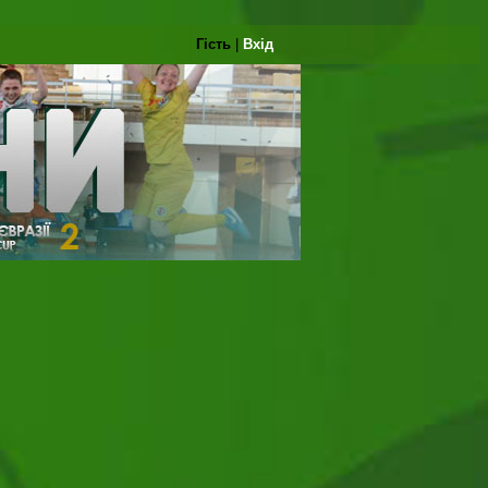
Гість
|
Вхід