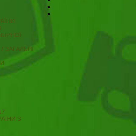
АЇНИ
В
БІРНОЇ
/ ЗАГАЛЬНІ
ТИ
17
АЇНИ З