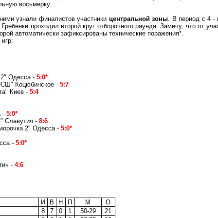
льную восьмерку.
ними узнали финалистов участники
центральной зоны
. В период с 4 - 
 Гребенке проходил второй круг отборочного раунда. Замечу, что от уча
торой автоматически зафиксированы технические поражения*.
игр:
 2" Одесса -
5:0*
СШ
" Коцюбинское -
5:7
а" Киев -
5:4
а
-
5:0*
" Славутич -
8:6
морочка 2" Одесса -
5:0*
сса -
5:0*
тич -
4:6
И
В
Н
П
М
О
8
7
0
1
50-29
21