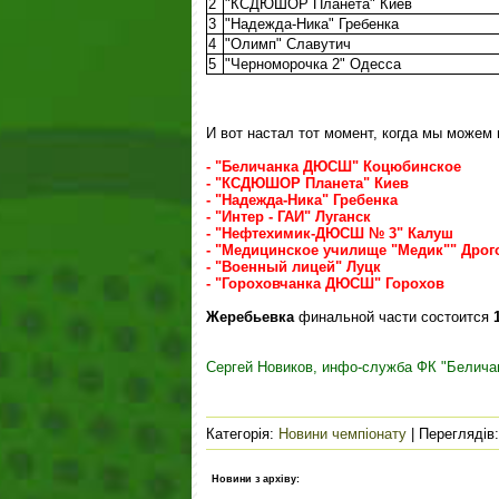
2
"КСДЮШОР Планета" Киев
3
"Надежда-Ника" Гребенка
4
"Олимп
" Славутич
5
"Черноморочка 2"
Одесса
И вот настал тот момент, когда мы можем 
-
"Беличанка
ДЮСШ
" Коцюбинское
-
"КСДЮШОР Планета" Киев
-
"Надежда-Ника" Гребенка
-
"Интер - ГАИ" Луганск
-
"Нефтехимик-ДЮСШ № 3" Калуш
-
"Медицинское училище
"Медик"
" Дро
- "Военный лицей" Луцк
- "Гороховчанка ДЮСШ" Горохов
Жеребьевка
финальной части состоится
Сергей Новиков, инфо-служба ФК "Беличан
Категорія
:
Новини чемпіонату
|
Переглядів
Новини з архіву: