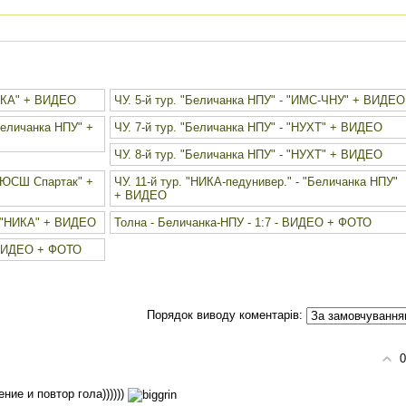
НИКА" + ВИДЕО
ЧУ. 5-й тур. "Беличанка НПУ" - "ИМС-ЧНУ" + ВИДЕО
Беличанка НПУ" +
ЧУ. 7-й тур. "Беличанка НПУ" - "НУХТ" + ВИДЕО
ЧУ. 8-й тур. "Беличанка НПУ" - "НУХТ" + ВИДЕО
КДЮСШ Спартак" +
ЧУ. 11-й тур. "НИКА-педунивер." - "Беличанка НПУ"
+ ВИДЕО
- "НИКА" + ВИДЕО
Толна - Беличанка-НПУ - 1:7 - ВИДЕО + ФОТО
 ВИДЕО + ФОТО
Порядок виводу коментарів:
0
ие и повтор гола))))))