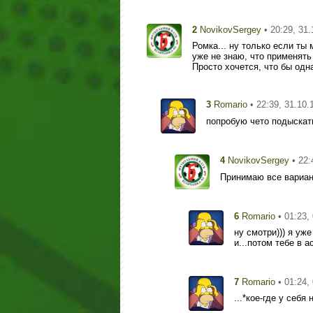
2
• 20:29, 31.
NovikovSergey
Ромка... ну только если ты 
уже не знаю, что применять )
Просто хочется, что бы одна
3
• 22:39, 31.10.
Romario
попробую чето подыскать
4
• 22:
NovikovSergey
Принимаю все варианты
6
• 01:23,
Romario
ну смотри))) я уж
и...потом тебе в а
7
• 01:24,
Romario
...*кое-где у себ