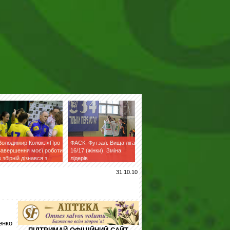
Володимир Колок: «Про
ФАСК. Футзал. Вища ліга
завершення моєї роботи
16/17 (жінки). Зміна
в збірній дізнався з
лідерів
фейсбук»
31.10.10
енко