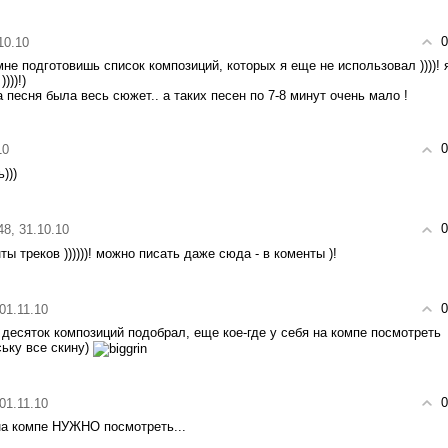
0
10.10
мне подготовишь список композиций, которых я еще не использовал ))))! 
)))!)
 песня была весь сюжет.. а таких песен по 7-8 минут очень мало !
0
10
)))
0
48, 31.10.10
 треков ))))))! можно писать даже сюда - в коменты )!
0
 01.11.10
е десяток композиций подобрал, еще кое-где у себя на компе посмотреть
ську все скину)
0
 01.11.10
я на компе НУЖНО посмотреть...