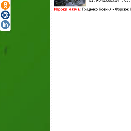
51', Конаровская Т. 63'.
Игроки матча:
Гриценко Ксения
-
Форсюк 