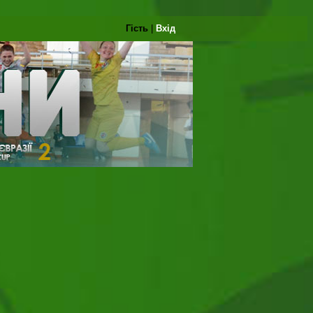
Гість
|
Вхід