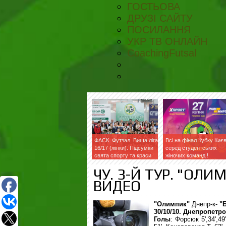
ГОСТЬОВА
ДРУЗІ САЙТУ
ПОСИЛАННЯ
УКР ТВ ОНЛАЙН
CoachingFutsal
ФАСК. Футзал. Вища ліга
Всі на фінал Кубку Киє
16/17 (жінки). Підсумки
серед студентських
свята спорту та краси
жіночих команд !
ЧУ. 3-Й ТУР. "ОЛИ
ВИДЕО
"Олимпик"
Днепр-к
-
"
30/10/10. Днепропетро
Голы
:
Форсюк 5',34',49