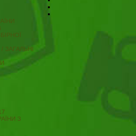
АЇНИ
В
БІРНОЇ
/ ЗАГАЛЬНІ
ТИ
17
АЇНИ З