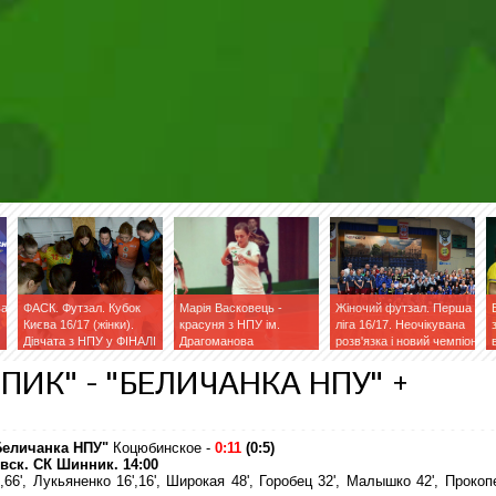
ва
ФАСК. Футзал. Кубок
Марія Васковець -
Жіночий футзал. Перша
Києва 16/17 (жінки).
красуня з НПУ ім.
ліга 16/17. Неочікувана
Дівчата з НПУ у ФІНАЛІ
Драгоманова
розв'язка і новий чемпіон
МПИК" - "БЕЛИЧАНКА НПУ" +
Беличанка НПУ"
Коцюбинское -
0
:11
(0:5)
вск. СК Шинник. 14:00
',66', Лукьяненко 16',16', Широкая 48', Горобец 32', Малышко 42', Прокоп