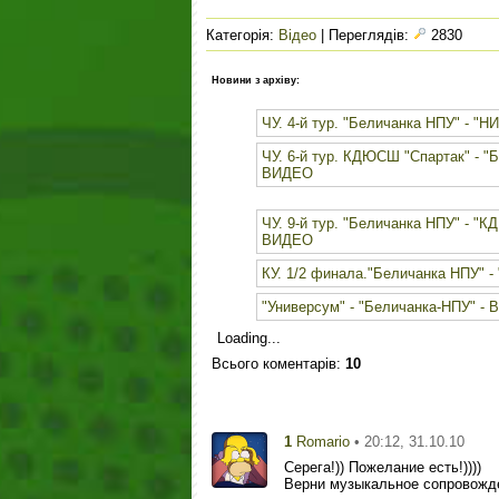
Категорія
:
Відео
|
Переглядів
:
2830
Новини з архіву:
ЧУ. 4-й тур. "Беличанка НПУ" - "
ЧУ. 6-й тур. КДЮСШ "Спартак" - "
ВИДЕО
ЧУ. 9-й тур. "Беличанка НПУ" - "
ВИДЕО
КУ. 1/2 финала."Беличанка НПУ" 
"Универсум" - "Беличанка-НПУ" -
Loading...
Всього коментарів
:
10
1
• 20:12, 31.10.10
Romario
Серега!)) Пожелание есть!))))
Верни музыкальное сопровожден