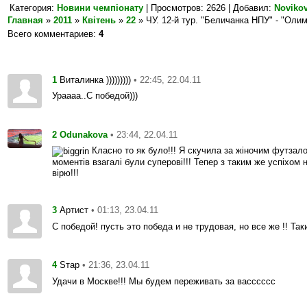
Категория
:
Новини чемпіонату
|
Просмотров
: 2626 |
Добавил
:
Noviko
Главная
»
2011
»
Квітень
»
22
» ЧУ. 12-й тур. "Беличанка НПУ" - "Олим
Всего комментариев
:
4
1
• 22:45, 22.04.11
Виталинка )))))))))
Ураааа..С победой)))
2
• 23:44, 22.04.11
Odunakova
Класно то як було!!! Я скучила за жіночим футза
моментів взагалі були суперові!!! Тепер з таким же успіхом
вірю!!!
3
• 01:13, 23.04.11
Артист
С победой! пусть это победа и не трудовая, но все же !! Так
4
• 21:36, 23.04.11
Sтар
Удачи в Москве!!! Мы будем переживать за васссссс