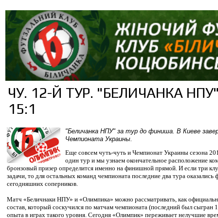
ЧУ. 12-Й ТУР. "БЕЛИЧАНКА НПУ
15:1
"Беличанка НПУ" за тур до финиша. В Киеве зав
Чемпионата Украины.
Еще совсем чуть-чуть и Чемпионат Украины сезона 201
один тур и мы узнаем окончательное расположение ком
бронзовый призер определится именно на финишной прямой. И если три к
задачи, то для остальных команд чемпионата последние два тура оказались
сегодняшних соперников.
Матч «Беличнаки НПУ» и «Олимпика» можно рассматривать, как официаль
состав, который соскучился по матчам чемпионата (пос
ледний был сыгран 1
опыта в играх такого уровня. Сегодня «Олимпик» переживает нелучшие врем