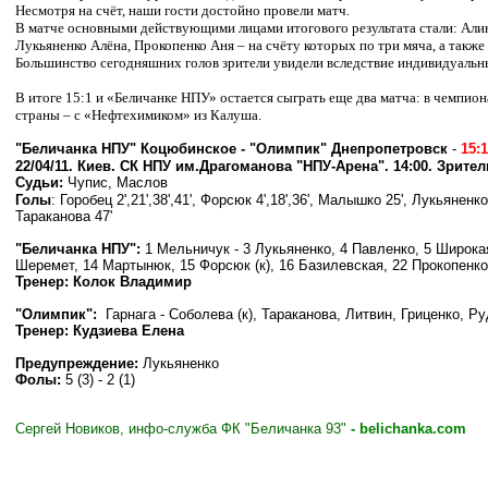
Несмотря на счёт, наши гости достойно провели матч.
В матче основными действующими лицами итогового результата стали: Али
Лукьяненко Алёна, Прокопенко Аня – на счёту которых по три мяча, а также
Большинство сегодняшних голов зрители увидели вследствие индивидуальн
В итоге 15:1 и «Беличанке НПУ» остается сыграть еще два матча: в чемпио
страны – с «Нефтехимиком» из Калуша.
"Беличанка НПУ" Коцюбинское
-
"
Олимпик
" Днепропетровск
-
15
:
22/04/11. Киев.
СК НПУ им.Драгоманова "НПУ-Арена". 14:00. Зрители
Судьи:
Чупис, Маслов
Голы
:
Горобец 2
',21
',38
',41
', Форсюк 4
',18
',36
', Малышко 25
', Лукьяненко
Тараканова 47
'
"Беличанка НПУ":
1 Мельничук - 3 Лукьяненко, 4 Павленко, 5 Широкая
Шеремет, 14 Мартынюк, 15 Форсюк (к), 16 Базилевская, 22 Прокопенко
Тренер: Колок Владимир
"
Олимпик
":
Гарнага - Соболева (к), Тараканова, Литвин, Гриценко, 
Тренер: Кудзиева Елена
Предупреждение:
Лукьяненко
Фолы:
5 (3) - 2 (1)
Сергей Новиков, инфо-служба ФК "Беличанка 93"
-
belichanka.com